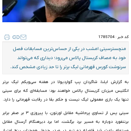
کد خبر :
1785704
منچسترسیتی امشب در یکی از حساس‌ترین مسابقات فصل
خود به مصاف کریستال پالاس می‌رود؛ دیداری که می‌تواند
سرنوشت کورس قهرمانی لیگ برتر را تا حد زیادی مشخص کند.
به گزارش ایلنا، شاگردان پپ گواردیولا در هفته سی‌ویکم لیگ برتر
انگلیس میزبان کریستال پالاس خواهند بود؛ مسابقه‌ای که برای سیتی
تنها یک بازی معمولی لیگ نیست و حکم بقا در رقابت قهرمانی را دارد.
سیتی پس از تساوی پرحاشیه مقابل اورتون، با پیروزی ۳ بر صفر برابر
برنتفورد دوباره به مسیر برد برگشت، اما برد دیرهنگام آرسنال مقابل
وستهام باعث شد فاصله دو تیم در صدر جدول همچنان پنج امتیاز