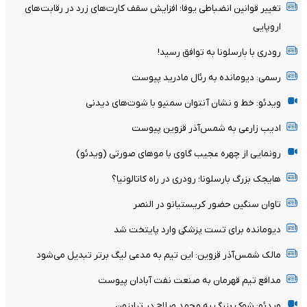
تغییر قوانین انضباطی یوفا؛ افزایش سقف کارت‌های زرد در رقابت‌های
اروپایی
رودری با بارسلونا به توافق رسید!
رسمی: دیومانده به رئال مادرید پیوست
ویدئو: خط و نشان آنتوان سمنیو با شوت‌های دیدنی
ادیب زارعی به شمس‌آذر قزوین پیوست
رونمایی از چهره عجیب گاوی با موهای صورتی (ویدئو)
هایجک بزرگ بارسلونا؛ رودری در راه کاتالونیا؟
تاوان سنگین حضور کریستیانو در النصر
دیومانده برای تست پزشکی وارد پایتخت شد
مالک شمس‌آذر قزوین: این تیم به مدعی لیگ برتر تبدیل می‌شود
مدافع تیم قهرمان به صنعت نفت آبادان پیوست
ویدئو: شوک بزرگ به محمد صلاح در ترابزون