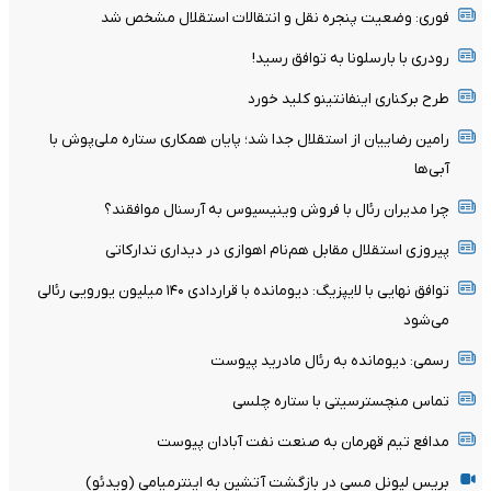
فوری: وضعیت پنجره نقل و انتقالات استقلال مشخص شد
رودری با بارسلونا به توافق رسید!
طرح برکناری اینفانتینو کلید خورد
رامین رضاییان از استقلال جدا شد؛ پایان همکاری ستاره ملی‌پوش با
آبی‌ها
چرا مدیران رئال با فروش وینیسیوس به آرسنال موافقند؟
پیروزی استقلال مقابل هم‌نام اهوازی در دیداری تدارکاتی
توافق نهایی با لایپزیگ: دیومانده با قراردادی ۱۴۰ میلیون یورویی رئالی
می‌شود
رسمی: دیومانده به رئال مادرید پیوست
تماس منچسترسیتی با ستاره چلسی
مدافع تیم قهرمان به صنعت نفت آبادان پیوست
بریس لیونل مسی در بازگشت آتشین به اینترمیامی (ویدئو)