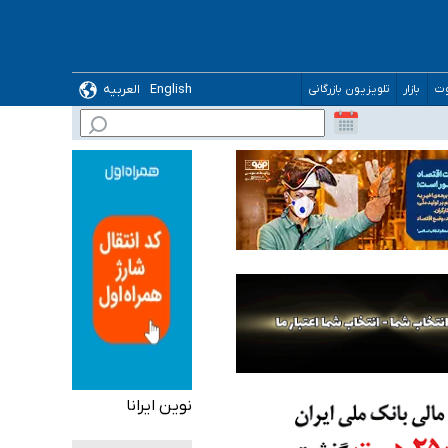
English
العربیه
وت
بازار
تلویزیون بازرگانی
نوین ایرانا