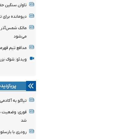
تاوان سنگین حض
دیومانده برای 
مالک شمس‌آذر ق
می‌شود
مدافع تیم قهرم
ویدئو: شوک بزر
پربازدید
تیاگو به آکادمی
فوری: وضعیت پن
شد
رودری با بارسلون