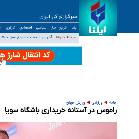
۴۰ تا ۵۰ روز گرمای نسبی در پیش داریم/ دمای تهران به ۳۸ درجه می‌رسد
موضع وزارت بهداشت درباره ظرفیت پزشکی کنکور ۱۴۰۵: خواستار اصلاح ظرفیت‌ها هستیم، اما هنوز پاسخ مشخصی نگرفت
خبرگزاری کار ایران
تعویق آزمون ورودی دکترای تخصصی فرماندهی 
ایلنا
آخرین اخبار
سیاسی
اقتصادی
کارگری
اج
خبرنگاران راویان حقیقت با دغدغه نان، مسکن و
سرخط خبرها :
آخرین وضعیت شیوع عفونت‌های تن
خانه
ورزشی
ورزش جهان
راموس در آستانه خریداری باشگاه سویا