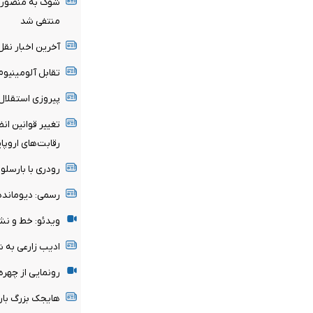
شوک به منصوریا
منتفی شد
آخرین اخبار نقل 
تقابل آلومینیو
پیروزی استقلال 
تغییر قوانین ان
رقابت‌های اروپا
رودری با بارسلون
رسمی: دیومانده
ویدئو: خط و نش
ادیب زارعی به 
رونمایی از چهر
هایجک بزرگ بارسل