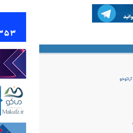
آرائوخو