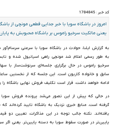
کد خبر :
1784845
امروز در باشگاه سویا با خبر جدایی قطعی مونچی از باشگاه
یعنی مالکیت سرخیو راموس بر باشگاه محبوبش به پایان
به گزارش ایلنا، حوادث در باشگاه سویا با سرعتی سرسام‌آور
به طور رسمی اعلام شد مونچی راهی اسپانیول شده و تابستا
سرخیو راموس در حال برگزاری جلسه‌ای سرنوشت‌ساز با سهام
سابق و خانواده کاریون است. این جلسه که از نخستین ساعات
ادامه خواهد داشت، قرار است تکلیف فروش نهایی باشگاه را 
در حالی که پیش از این تصور می‌شد پرونده فروش سویا د
گرفته است. منابع خبری نزدیک به باشگاه تایید کرده‌اند ک
یافته‌اند. نکته جالب توجه در این مذاکرات، تعیین دو قیم
پایین‌تر در صورت سقوط سویا به دسته پایین‌تر. یعنی اگر سویا