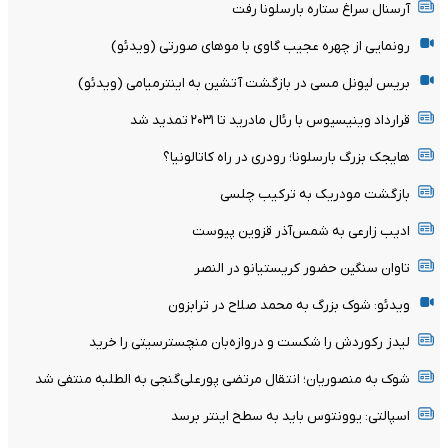
آرسنال سراغ ستاره بارسلونا رفت
رونمایی از چهره عجیب گاوی با موهای صورتی (ویدئو)
بریس لیونل مسی در بازگشت آتشین به اینترمیامی (ویدئو)
قرارداد وینیسیوس با رئال مادرید تا ۲۰۳۱ تمدید شد
هایجک بزرگ بارسلونا؛ رودری در راه کاتالونیا؟
بازگشت مودریک به ترکیب چلسی
ادیب زارعی به شمس‌آذر قزوین پیوست
تاوان سنگین حضور کریستیانو در النصر
ویدئو: شوک بزرگ به محمد صلاح در ترابزون
لیدز رکوردش را شکست و دروازه‌بان منچسترسیتی را خرید
شوک به منصوریان؛ انتقال مرتضی پورعلی‌گنجی به الطلبه منتفی شد
اسپالتی: یوونتوس باید به سطح اینتر برسد