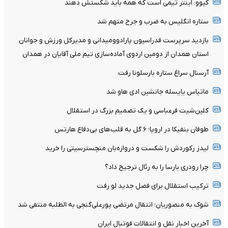
کیوو: اینتر تیمی است که همه باید شکستش دهند
ستاره انگلیس به ضرب و جرح متهم شد
بازدید سرپرست فدراسیون پارادوومیدانی و مدیرکل ورزش و جوانان
استان همدان از دومین اردوی آماده‌سازی تیم ملی آقایان در همدان
آرسنال سراغ ستاره بارسلونا رفت
ماتیاس یایسله جانشین ادی هاو شد
کلین‌شیت فرعباسی و یک تصمیم بزرگ در استقلال
طوفان بنفیکا در اروپا؛ ۶ گل به قلب‌های بی‌دفاع هارتس
لیدز رکوردش را شکست و دروازه‌بان منچسترسیتی را خرید
چرا رودری بارسا را به رئال ترجیح داد؟
ترکیب استقلال برای فصل جدید لو رفت
شوک به منصوریان؛ انتقال مرتضی پورعلی‌گنجی به الطلبه منتفی شد
آخرین اخبار نقل و انتقالات فوتبال ایران