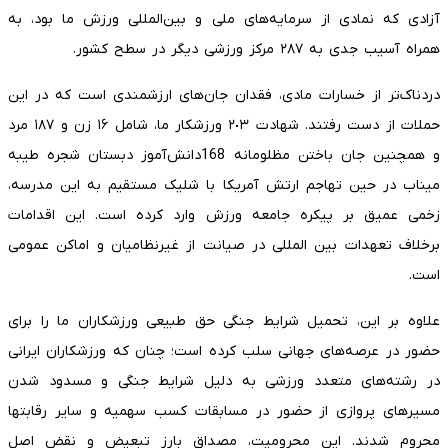
آزادی که نمادی از سرمایه‌های ملی و بین‌المللی ورزش ما بود، به
همراه آسیب جدی به ٢٨٧ مرکز ورزشی دیگر در سطح کشور.
دردناک‌تر از خسارات مادی، فقدان جان‌های ارزشمندی است که در این
حملات از دست رفتند. شهادت ٢٠٣ ورزشکار ما، شامل ١۶ زن و ١٨٧ مرد
و همچنین جان باختن مظلومانه 168دانش‌آموز دبستان شجره طیبه
میناب در حین تهاجم ارتش آمریکا با شلیک مستقیم به این مدرسه،
زخمی عمیق بر پیکره جامعه ورزش وارد کرده است. این اقدامات
برخلاف تعهدات بین المللی در صیانت از غیرنظامیان و اماکن عمومی
است.
علاوه بر این، تحمیل شرایط جنگی حق طبیعی ورزشکاران ما را برای
حضور در عرصه‌های جهانی سلب کرده است؛ چنان که ورزشکاران ایرانی
در رشته‌های متعدد ورزشی به دلیل شرایط جنگی و مسدود شدن
مسیرهای پروازی از حضور در مسابقات کسب سهمیه و سایر رقابتها
محروم شدند. این محرومیت، مصداق بارز تبعیض و نقض اصل