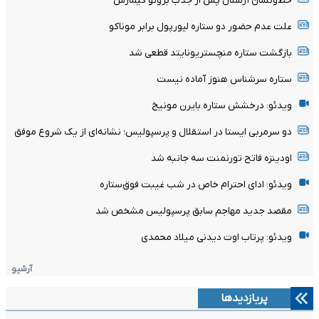
خط‌ونشان آرسنال پس از جذب برونو گیمارش
علت عدم حضور دو ستاره لیورپول برابر موناکو
بازگشت ستاره منچستریونایتد قطعی شد
ستاره سرشناس هنوز آماده نیست
ویدئو: درخشش ستاره بایرن مونیخ
دو سرمربی ایستا در استقلال و پرسپولیس؛ نشانه‌ای از یک شروع موفق
اودینزه فاتح تورنمنت سه جانبه شد
ویدئو: ادای احترام خاص در شب غیبت فوق‌ستاره
مقصد جدید مهاجم سابق پرسپولیس مشخص شد
ویدئو: پرتاب اوت دیدنی میلاد محمدی
آرشیو
پربازدیدها