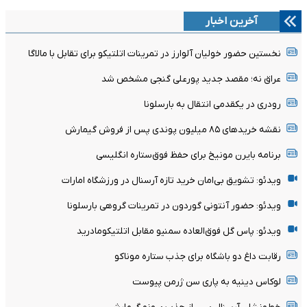
آخرین اخبار
نخستین حضور خولیان آلوارز در تمرینات اتلتیکو برای تقابل با مالاگا
عراق نه؛ مقصد جدید پورعلی گنجی مشخص شد
رودری در یکقدمی انتقال به بارسلونا
نقشه خریدهای ۸۵ میلیون پوندی پس از فروش گیمارش
برنامه بایرن مونیخ برای حفظ فوق‌ستاره انگلیسی
ویدئو: تشویق بی‌امان خرید تازه آرسنال در ورزشگاه امارات
ویدئو: حضور آنتونی گوردون در تمرینات گروهی بارسلونا
ویدئو: پاس گل فوق‌العاده سمنیو مقابل اتلتیکومادرید
رقابت داغ دو باشگاه برای جذب ستاره موناکو
لوکاس دینیه به پاری سن ژرمن پیوست