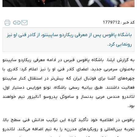
کد خبر :
1779712
باشگاه پافوس پس از معرفی ریکاردو ساپینتو، از کادر فنی او نیز
رونمایی کرد.
به گزارش ایلنا، باشگاه پافوس قبرس در ادامه معرفی ریکاردو ساپینتو
به‌عنوان سرمربی جدید، اعضای کادر فنی او را نیز اعلام کرد؛ کادری با
چهره‌های آشنا برای فوتبال ایران که پیش‌تر در استقلال کنار ساپینتو
فعالیت داشتند. طبق بیانیه رسمی باشگاه، نونو مورایس دستیار اول،
لئاندرو مندس مربی بدنساز و ساموئل پدروسو آنالیزور تیم خواهند
بود.
پافوس در اطلاعیه خود تأکید کرده این ترکیب «دانش فنی سطح بالا،
تجربه بین‌المللی و رویکردهای مدرن» را به تیم اضافه می‌کند. لئاندرو