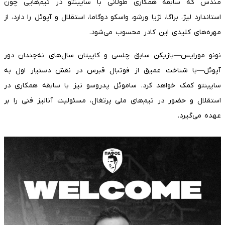
مندس که سابقه همکاری طولانی با ساپینتو در تیم‌هایی چون
استاندارد لیژ، براگا، لژیا ورشو، واسکو دوگاما، استقلال و آپوئل را دارد، از
مهره‌های کلیدی این کادر محسوب می‌شود.
نونو مورایس—بازیکن سابق چلسی و کاپیتان سال‌های نه‌چندان دور
آپوئل—با شناخت عمیق از فوتبال قبرس در نقش دستیار اول به
ساپینتو کمک خواهد کرد. ساموئل پدروسو نیز با سابقه همکاری در
استقلال و حضور در تیم‌های ملی پرتغال، مسئولیت آنالیز فنی را بر
عهده می‌گیرد.