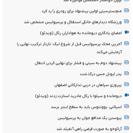
اوون خواستار «شکستن قوانین» شد
منچسترسیتی اولین پیشنهاد برای رودری را رد کرد
ورزشگاه دیدارهای خانگی استقلال و پرسپولیس مشخص شد
امضای یادگاری دیومانده به هواداران رئال (ویدئو)
آخرین محک پرسپولیس قبل از شروع لیگ؛ تارتار ترکیب نهایی را
آزمایش می‌کند
پیشنهاد دوم به سیتی و فشار برای نهایی کردن انتقال
پدر لیونل مسی درگذشت
پیروزی سپاهان در دربی تدارکاتی اصفهان
دیومانده و سیلوا با رئال مادرید استارت زدند (ویدئو)
اسپالتی: یوونتوس باید به سطح اینتر برسد
پیوستن یک مدافع جوان به پرسپولیس
آرائوخو به صورت قرضی راهی آنفیلد شد