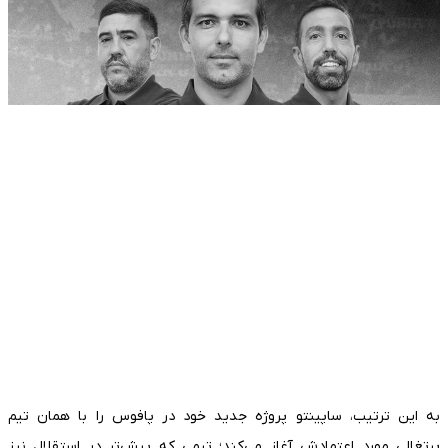
به این ترتیب، ساپینتو پروژه جدید خود در پافوس را با همان تیم
پرتغالی مورد اعتمادش آغاز می‌کند؛ تیمی که پیش‌تر در استقلال نیز