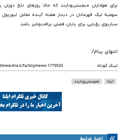
برای هواداران منچستریونایتد که حالا روزهای تلخ دوران
سهمیه لیگ قهرمانان در دیدار هفته آینده مقابل لیورپول و
سناریوی رؤیایی برای پایان فصلی پرافت‌وخیز باشد.
انتهای پیام/
لینک کوتاه
ایلنا
منچستریونایتد
اخبار مرتبط