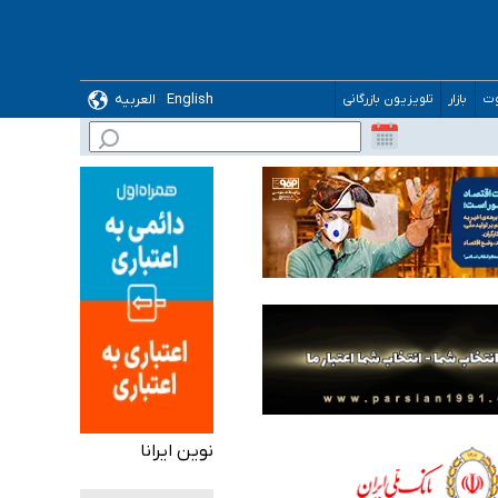
English
العربیه
وت
بازار
تلویزیون بازرگانی
 می‌شود
نوین ایرانا