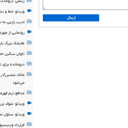
رسمی: دیومانده
ویدئو: خط و نش
ارسال
ادیب زارعی به 
رونمایی از چهر
هایجک بزرگ بارسل
تاوان سنگین حض
دیومانده برای 
مالک شمس‌آذر ق
می‌شود
مدافع تیم قهرم
ویدئو: شوک بزر
ویدئو: سئول تحت
قرارداد وینیسیوس با رئ