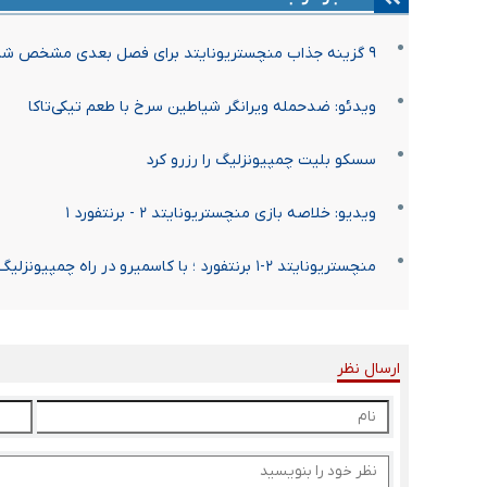
۹ گزینه جذاب منچستریونایتد برای فصل بعدی مشخص شد
ویدئو: ضدحمله ویرانگر شیاطین سرخ با طعم تیکی‌تاکا
سسکو بلیت چمپیونزلیگ را رزرو کرد
ویدیو: خلاصه بازی منچستریونایتد ۲ - برنتفورد ۱
منچستریونایتد ۲-۱ برنتفورد ؛ با کاسمیرو در راه چمپیونزلیگ
ارسال نظر