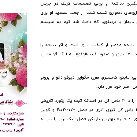
مگیری نداشته و برخی تصمیمات کریک در جریان
ی‌های دشواری کسب کنند؛ از جمله تصمیم او برای
م دیدار با برنتفورد که باعث شد تیم به سیستم
تیجه مهم‌تر از کیفیت بازی است و اگر نتیجه را
ملاک مناسبی برای دائمی شدن قرارداد او بدانیم، آمار ۹ برد در ۱۳ بازی و صعود قریب‌الوقوع به لیگ قهرمانان،
 ماینو، کاسمیرو، هری مگوایر، دیوگو دالو و برونو
 اخیر خود قرار دارد.
۹ گل و پاس گل برونو در هفت بازی اخیر منچستریونایتد، او را با ۱۹ پاس گل در آستانه ثبت یک رکورد تاریخی
قرار داده است. ستاره پرتغالی تنها یک پاس گل با رکورد ۲۰ پاس گل تیری آنری در فصل ۲۰۰۳-۲۰۰۲ و کوین
وردی که شاید برای او جایزه بهترین بازیکن فصل لیگ برتر را نیز به