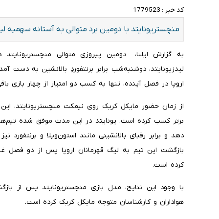
کد خبر :
1779523
منچستریونایتد با دومین برد متوالی به آستانه سهمیه لی
به گزارش ایلنا، دومین پیروزی متوالی منچستریونایتد
لیدزیونایتد، دوشنبه‌شب برابر برنتفوردِ بالانشین به دست آ
اروپا در فصل آینده، تنها به کسب دو امتیاز از چهار بازی باقی
از زمان حضور مایکل کریک روی نیمکت منچستریونایتد، این تی
برتر کسب کرده است. یونایتد در این مدت موفق شده تیم‌ها
دهد و برابر رقبای بالانشینی مانند استون‌ویلا و برنتفورد 
بازگشت این تیم به لیگ قهرمانان اروپا پس از دو فصل غیب
کرده است.
با وجود این نتایج، مدل بازی منچستریونایتد پس از بازگش
هواداران و کارشناسان متوجه مایکل کریک کرده است.