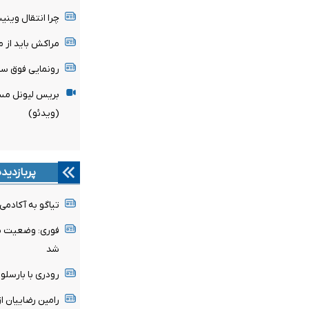
چرا انتقال وین
مراکش باید از میزبانی
رونمایی فوق ست
بریس لیونل مسی
(ویدئو)
پربازدید
تیاگو به آکادمی
فوری: وضعیت پن
شد
رودری با بارسلون
رامین رضاییان ا