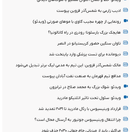
ادیب زارعی به شمس‌آذر قزوین پیوست
رونمایی از چهره عجیب گاوی با موهای صورتی (ویدئو)
هایجک بزرگ بارسلونا؛ رودری در راه کاتالونیا؟
تاوان سنگین حضور کریستیانو در النصر
دیومانده برای تست پزشکی وارد پایتخت شد
مالک شمس‌آذر قزوین: این تیم به مدعی لیگ برتر تبدیل می‌شود
مدافع تیم قهرمان به صنعت نفت آبادان پیوست
ویدئو: شوک بزرگ به محمد صلاح در ترابزون
ویدئو: سئول تحت تاثیر اتلتیکو مادرید
قرارداد وینیسیوس با رئال مادرید تا ۲۰۳۱ تمدید شد
چرا انتقال وینیسیوس جونیور به آرسنال محال است؟
مراکش باید از میزبانی جام جهانی ۲۰۳۰ حذف شود