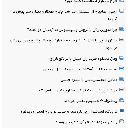
طرح برکناری اینفانتینو کلید خورد
رامین رضاییان از استقلال جدا شد؛ پایان همکاری ستاره ملی‌پوش با
آبی‌ها
چرا مدیران رئال با فروش وینیسیوس به آرسنال موافقند؟
توافق نهایی با لایپزیگ: دیومانده با قراردادی ۱۴۰ میلیون یورویی رئالی
می‌شود
وداع باشکوه طرفداران میلان با فرانکو بارزی
محمد صلاح در آستانه پیوستن به ترابزون‌اسپور!
تماس منچسترسیتی با ستاره چلسی
در دیداری دوستانه گل‌گهر مغلوب فجر سپاسی شد
پیشنهاد ۲۲ میلیونی تغییر نمی‌کند
فرودگاه استانبول زیر پای ستاره جدید ترابزون اسپور (ویدئو)
رسمی: دیومانده به رئال مادرید پیوست