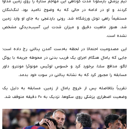
تیم پزشکی بارسلونا مدت کوتاهی این مهاجم ستاره را روی زمین مداوا
کردند و او در ادامه در حالی که به وضوح ناامید بود، لنگ‌لنگان
مستقیماً راهی تونل ورزشگاه شد. رونی باردغجی به جای او وارد زمین
شد. هنوز ماهیت دقیق و میزان شدت این آسیب‌دیدگی مشخص
نشده است.
این مصدومیت احتمالا در لحظه به‌دست آمدن پنالتی رخ داده است؛
جایی که یامال هنگام اجرای یک فریب بدنی در محوطه جریمه با یوئل
لاگو، مدافع سلتا، برخورد کرد و خسوس لوئیس مونوئرا مونترو، داور
مسابقه را مجبور کرد که به نشانه پنالتی در سوت خود بدمد.
تقریباً بلافاصله پس از خروج یامال از زمین، مسابقه به دلیل یک
وضعیت اضطراری پزشکی روی سکوها، نزدیک به ۲۰ دقیقه متوقف شد.