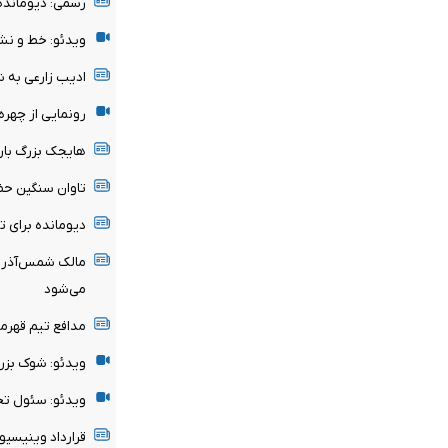
رسمی: دیومانده
ویدئو: خط و نش
ادیب زارعی به 
رونمایی از چهر
هایجک بزرگ بارسل
تاوان سنگین حض
دیومانده برای 
مالک شمس‌آذر ق
می‌شود
مدافع تیم قهرم
ویدئو: شوک بزر
ویدئو: سئول تحت
قرارداد وینیسیوس با رئ