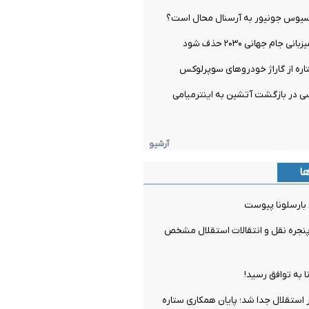
یسیوس جونیور به آرسنال محال است؟
 جام جهانی ۲۰۳۰ حذف شود
اره از گاراژ خودروهای سوپرلوکس
 در بازگشت آتشین به اینترمیامی
آرشیو
ها
 بارسلونا پیوست
جره نقل و انتقالات استقلال مشخص
ا به توافق رسید!
ز استقلال جدا شد؛ پایان همکاری ستاره