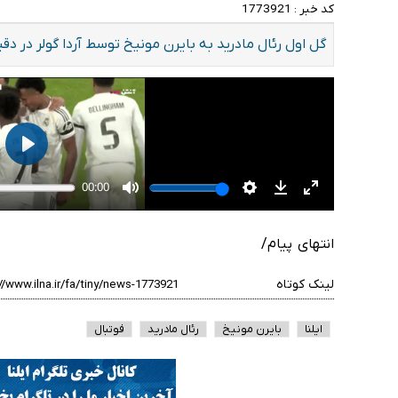
کد خبر :
1773921
گل اول رئال مادرید به بایرن مونیخ توسط آردا گولر در دقیقه 1 زده
انتهای پیام/
لینک کوتاه
ایلنا
بایرن مونیخ
رئال مادرید
فوتبال