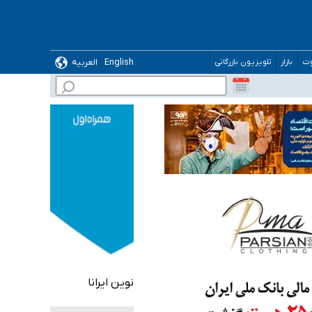
English
العربیه
وت
بازار
تلویزیون بازرگانی
 می‌شود
نوین ایرانا