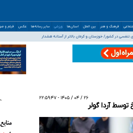
صحنه عملیات و دکترای تخصصی جغرافیای نظامی دافوس آجا
تماعی
فرهنگ و هنر
بین الملل
استان‌ها
ورزشی
سایر رسانه‌ها
عکس
فیلم و ص
 بیمه
فسی در کشور/ خوزستان و کرمان بالاتر از آستانه هشدار
رئیس جمهور خواستیم ورود کند
مارات در کشور/ درباره محصلان باقی‌مانده در دبی متناسب با شرایط جدید تصمیم‌گیری
۲۶ / ۰۴ / ۱۴۰۵ - ۲۲:۵۹:۴۷
 توسط آردا گولر