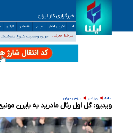
خبرگزاری کار ایران
تعویق آزمون ورودی دکترای تخصصی فرماندهی 
ایلنا
آخرین اخبار
سیاسی
اقتصادی
کارگری
اج
خبرنگاران راویان حقیقت با دغدغه نان، مسکن و
سرخط خبرها :
آخرین وضعیت شیوع عفونت‌های تن
هیچ پرستاری بازداشت یا اخراج نشده است/ از 
ثبت‌نام بخش عمده دانش‌آموزان مدارس ایرانی ا
خانه
ورزشی
ورزش جهان
ویدیو: گل اول رئال مادرید به بایرن مونیخ