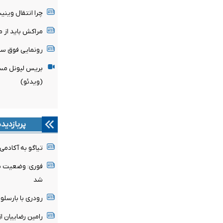
چرا انتقال وین
مراکش باید از میزبانی
رونمایی فوق ست
بریس لیونل مسی
(ویدئو)
پربازدید
تیاگو به آکادمی
فوری: وضعیت پن
شد
رودری با بارسلون
رامین رضاییان ا