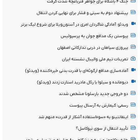
جنگ ۴ باشگاه برای جواهر فنرباغچه شدت گرفت
پیشنهاد دوم به سیتی و فشار برای نهایی کردن انتقال
ویدئو: آمادگی شاگردان امری در آستون‌ویلا برای شروع لیگ برتر
پیوستن یک مدافع جوان به پرسپولیس
پیروزی سپاهان در دربی تدارکاتی اصفهان
تمرینات تیم ملی والیبال نشسته ایران
آماده‌سازی مدافع ارگوئه‌ای با قدرت بدنی خیره‌کننده (ویدئو)
دیومانده و سیلوا با رئال مادرید استارت زدند (ویدئو)
دو خروجی جدید بارسلونا مشخص شدند
رسمی؛ گیمارش به آرسنال پیوست
اینفانتینو به «سوءاستفاده آشکار از قدرت» متهم شد
تأیید انتقال از سوی نیوکاسل؟