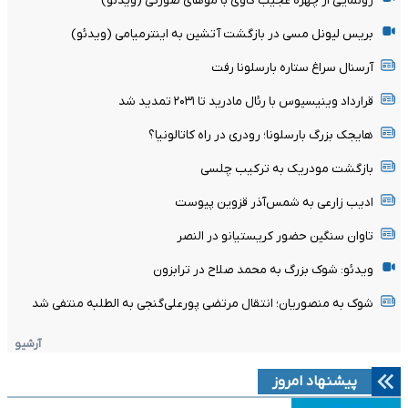
رونمایی از چهره عجیب گاوی با موهای صورتی (ویدئو)
بریس لیونل مسی در بازگشت آتشین به اینترمیامی (ویدئو)
آرسنال سراغ ستاره بارسلونا رفت
قرارداد وینیسیوس با رئال مادرید تا ۲۰۳۱ تمدید شد
هایجک بزرگ بارسلونا؛ رودری در راه کاتالونیا؟
بازگشت مودریک به ترکیب چلسی
ادیب زارعی به شمس‌آذر قزوین پیوست
تاوان سنگین حضور کریستیانو در النصر
ویدئو: شوک بزرگ به محمد صلاح در ترابزون
شوک به منصوریان؛ انتقال مرتضی پورعلی‌گنجی به الطلبه منتفی شد
آرشیو
پیشنهاد امروز