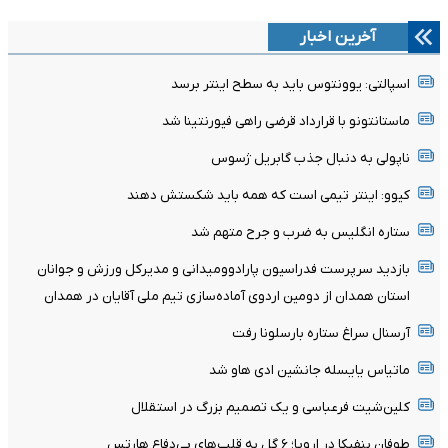
آخرین اخبار
اسپالتی: یوونتوس باید به سطح اینتر برسد
ماستانتونو با قرارداد قرضی راهی فیورنتینا شد
ناپولی به دنبال جذب گابریل ژسوس
کیوو: اینتر تیمی است که همه باید شکستش دهند
ستاره انگلیس به ضرب و جرح متهم شد
بازدید سرپرست فدراسیون پارادوومیدانی و مدیرکل ورزش و جوانان
استان همدان از دومین اردوی آماده‌سازی تیم ملی آقایان در همدان
آرسنال سراغ ستاره بارسلونا رفت
ماتیاس یایسله جانشین ادی هاو شد
کلین‌شیت فرعباسی و یک تصمیم بزرگ در استقلال
طوفان بنفیکا در اروپا؛ ۶ گل به قلب‌های بی‌دفاع هارتس