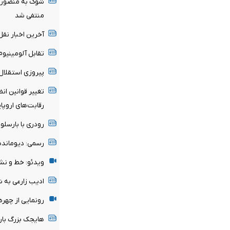
شوک به منصوریا
منتفی شد
آخرین اخبار نقل 
تقابل آلومینیو
پیروزی استقلال 
تغییر قوانین ان
رقابت‌های اروپا
رودری با بارسلون
رسمی: دیومانده
ویدئو: خط و نش
ادیب زارعی به 
رونمایی از چهر
هایجک بزرگ بارسل