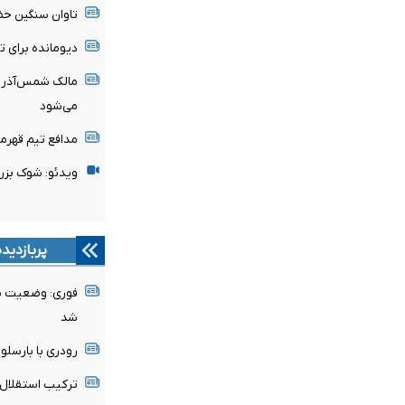
تاوان سنگین حض
دیومانده برای 
مالک شمس‌آذر ق
می‌شود
مدافع تیم قهرم
ویدئو: شوک بزر
پربازدید
فوری: وضعیت پن
شد
رودری با بارسلون
ترکیب استقلال 