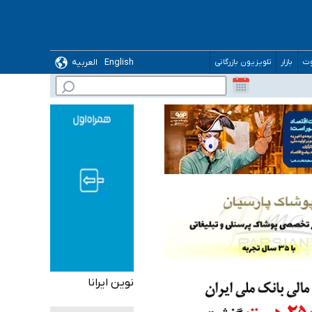
English
العربیه
وت
بازار
تلویزیون بازرگانی
نوین ایرانا