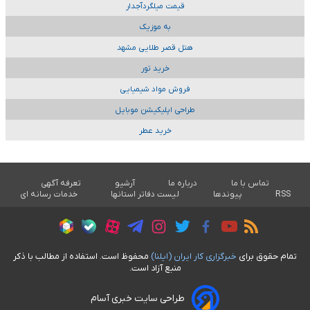
قیمت میلگردآجدار
به موزیک
هتل قصر طلایی مشهد
خرید تور
فروش مواد شیمیایی
طراحی اپلیکیشن موبایل
خرید عطر
تماس با ما
درباره ما
آرشیو
تعرفه آگهی
RSS
پیوندها
لیست دفاتر استانها
خدمات رسانه ای
تمام حقوق برای
خبرگزاری کار ايران (ايلنا)
محفوظ است. استفاده از مطالب با ذکر
منبع آزاد است.
طراحی سایت خبری آسام