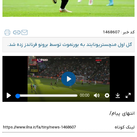
کد خبر :
1468607
گل اول منچستریونایتد به بورنموث توسط برونو فرناندز زده شد.
انتهای پیام/
لینک کوتاه