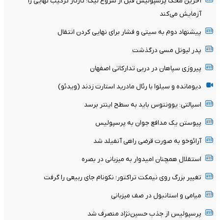
آخرین محک پرسپولیس قبل از شروع لیگ؛ تارتار ترکیب نهایی را
آزمایش می‌کند
پیشنهاد دوم به سیتی و فشار برای نهایی کردن انتقال
پدر لیونل مسی درگذشت
پیروزی سپاهان در دربی تدارکاتی اصفهان
دیومانده و سیلوا با رئال مادرید استارت زدند (ویدئو)
اسپالتی: یوونتوس باید به سطح اینتر برسد
پیوستن یک مدافع جوان به پرسپولیس
آرائوخو به صورت قرضی راهی آنفیلد شد
استقلال همچنان امیدوار به میزبانی در بصره
تغییر بزرگ روی نیمکت تراکتور؛ نکونام جای ربیعی را گرفت
میامی و استانبول در صف میزبانی
پرسپولیس از جذب حسین‌نژاد منصرف شد