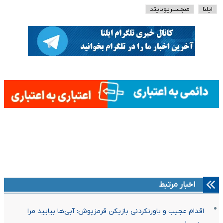
ایلنا
منچستریونایتد
اخبار مرتبط
اقدام عجیب و باورنکردنی بازیکن قرمزپوش: آبی‌ها بیایید مرا