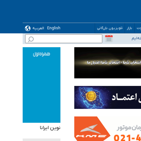
English
العربیه
وت
بازار
تلویزیون بازرگانی
نوین ایرانا