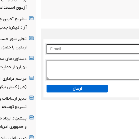
آزمون استخدامی
تشریح آخرین جز
آزاد کیش؛ جذب 
تجلی شور حسینی
اربعین با حضور
دستاوردهای سفر
تهران؛ از حمایت‌
مراسم عزاداری ا
(ص) کیش برگزا
ارسال
مدیر ارتباطات و 
تسریع توسعه زی
پیشنهاد ایجاد م
و جمهوری آذربا
مدیرعامل سازمان