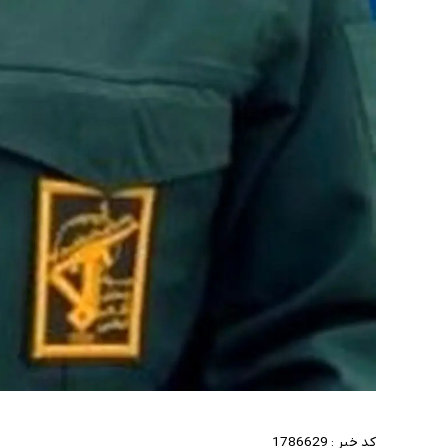
کد خبر :
1786629