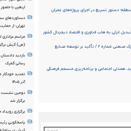
اربعین با حضور
نطقه؛ دستور تسریع در اجرای پروژه‌های عمران
دستاوردهای سفر
تهران؛ از حمایت‌
 تبدیل انزلی به هاب فناوری و اقتصاد دیجیتال کشور
مراسم عزاداری ا
(ص) کیش برگزا
بازدید بازرس کل گیلان و مدیرعامل منطقه آزاد انزلی از شهرک صنعتی شماره ۲ / تأکید بر توسعه صنایع
بازدید دادستان
رسانی گمرک
د، همدلی اجتماعی و برنامه‌ریزی منسجم فرهنگی
تمدید خودکار مج
آذر ۱۴۰۵
دومین نشست را
برگزار شد
برگزاری رویداد 
پاسخگویی رئیس 
کیش در سامانه تل