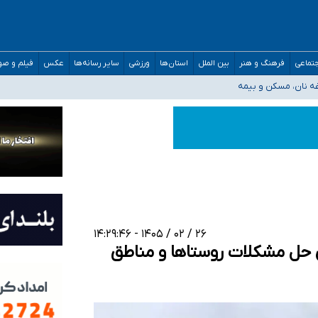
صحنه عملیات و دکترای تخصصی جغرافیای نظامی دافوس آجا
تماعی
فرهنگ و هنر
بین الملل
استان‌ها
ورزشی
سایر رسانه‌ها
عکس
فیلم و ص
غه نان، مسکن و بیمه
فسی در کشور/ خوزستان و کرمان بالاتر از آستانه هشدار
رئیس جمهور خواستیم ورود کند
مارات در کشور/ درباره محصلان باقی‌مانده در دبی متناسب با شرایط جدید تصمیم‌گیری
۲۶ / ۰۲ / ۱۴۰۵ - ۱۴:۲۹:۴۶
ی حل مشکلات روستاها و مناطق