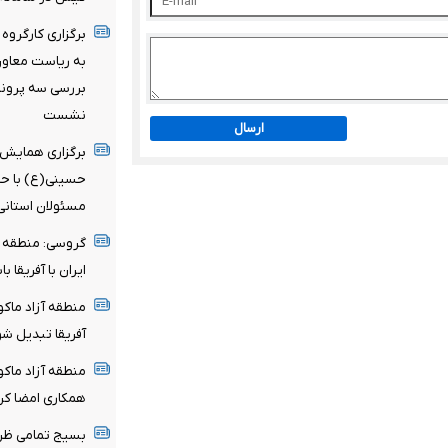
برگزاری کارگروه 
به ریاست معاون 
بررسی سه پرونده
نشست
ارسال
برگزاری همایش پ
حسینی(ع) با حض
مسئولان استانی 
گروسی: منطقه آ
ایران با آفریقا ب
منطقه آزاد ماکو 
آفریقا تبدیل شو
منطقه آزاد ماکو و
همکاری امضا کر
بسیج تمامی ظرفی