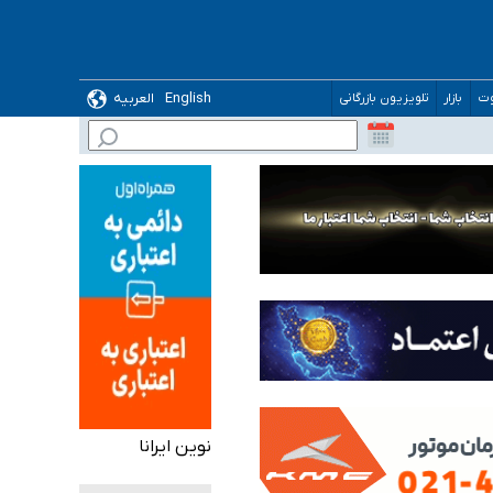
English
العربیه
وت
بازار
تلویزیون بازرگانی
 می‌شود
نوین ایرانا