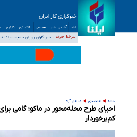
خبرگزاری کار ایران
تعویق آزمون ورودی دکترای تخصصی فرماندهی 
ایلنا
آخرین اخبار
سیاسی
اقتصادی
کارگری
اج
خبرنگاران راویان حقیقت با دغد
سرخط خبرها :
آخرین وضعیت شیوع عفونت‌های تن
هیچ پرستاری بازداشت یا اخراج نشده است/ از 
ثبت‌نام بخش عمده دانش‌آموزان مدارس ایرانی ا
خانه
اقتصادی
مناطق آزاد
احیای طرح محله‌محور در ماکو؛ گامی برا
کم‌برخوردار