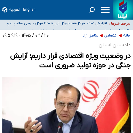
English
العربیه
ضرورت آموزش حریم خصوصی در فضای آنلاین در مدارس/ هزینه‌های سنگین
اجتماعی انتشار تصاویر خصوصی برای قربانیان/ سوءاستفاده مجرمان از ترس
افزایش تعداد مراکز همسان‌گزینی به ۲۳۰ مرکز/ بررسی صلاحیت و
سرخط خبرها :
رسوایی
نظارت‌ها به سازمان تبلیغات واگذار شده است
۴۰ تا ۵۰ روز گرمای نسبی در پیش داریم/ دمای تهران به ۳۸ درجه
می‌رسد
موضع وزارت بهداشت درباره ظرفیت پزشکی کنکور ۱۴۰۵: خواستار اصلاح ظرفیت‌ها
۲۰ / ۰۲ / ۱۴۰۵ - ۰۹:۵۴:۱۹
خانه
اقتصادی
مناطق آزاد
هستیم، اما هنوز پاسخ مشخصی نگرفته‌ایم
تعویق آزمون ورودی دکترای تخصصی فرماندهی صحنه عملیات و دکترای تخصصی
دادستان استان:
جغرافیای نظامی دافوس آجا
در وضعیت ویژه اقتصادی قرار داریم؛ آرایش
جنگی در حوزه تولید ضروری است