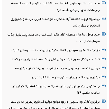
مدیر ارتباطات و فناوری اطلاعات منطقه آزاد ماکو بر تسریع توسعه
زیرساخت‌های ارتباطی تأکید کرد
پیشنهاد ایجاد منطقه آزاد مشترک هوشمند ایران، ترکیه و جمهوری
آذربایجان مطرح شد
مدیرعامل سازمان منطقه آزاد ماکو: اینترنت پرسرعت، پیش‌نیاز جذب
سرمایه‌گذار است
بازدید دادستان عمومی و انقلاب کیش از روند خدمات رسانی گمرک
تمدید خودکار مجوز تردد خودروهای پلاک منطقه تا پایان آذر ۱۴۰۵
دومین نشست راهبردی صیانت از هویت و برند کیش برگزار شد
برگزاری رویداد «پرورش منتور» در منطقه آزاد انزلی
پاسخگویی رئیس اپراتور تلفن همراه سازمان منطقه آزاد کیش در
سامانه تلفنی ۱۲۴
برگزاری کارگروه تسهیل و رفع موانع تولید آذربایجان‌غربی به ریاست
معاون هماهنگی امور اقتصادی استاندار و بررسی سه پرونده مربوط به