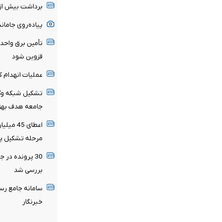
برداشت بیش از 2 هزار تن حبوبات دیم از مزارع قزو
پیاده‌روی جامان
تأمین برق واحد
قزوین شود
عملیات انهدام ک
تشکیل شبکه وکل
جامعه هدف بهز
اعطای 5
مرحله تشکیل پر
30 پرونده در 
بررسی شد
سامانه جامع رس
خبرنگار