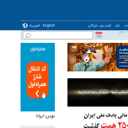
English
العربیه
وت
بازار
تلویزیون بازرگانی
نوین ایرانا