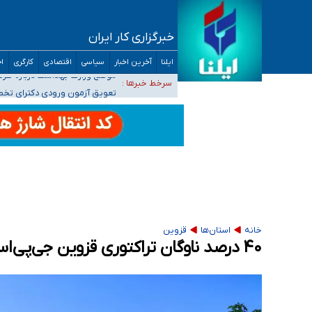
خبرگزاری کار ایران
۴۰ تا ۵۰ روز گرمای نسبی در پیش داریم/ دمای تهران به ۳۸ درجه می‌رسد
ایلنا
آخرین اخبار
سیاسی
اقتصادی
کارگری
اج
موضع وزارت بهداشت درباره ظرفیت پزشکی کنکور ۱۴۰۵: خواستار اصلاح ظرفیت‌ها هستیم، اما هنوز پاسخ مشخصی نگرفت
سرخط خبرها :
تعویق آزمون ورودی دکترای تخ
خبرنگاران راویان حقیقت با دغدغه نان، مسکن و
آخرین وضعیت شیوع عفونت‌های تنفسی در کشور/ 
خانه
استان‌ها
قزوین
۴۰ درصد ناوگان تراکتوری قزوین جی‌پی‌اس‌دار شد