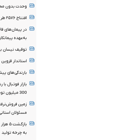
وحدت بدون محو
افتتاح ۲۵۷۶ طرح اقتصادی و عمرانی در هفته دولت قزوین
در پیمان‌های فا
به‌عهده پیمانکا
توقیف نیسان با راننده ۱۲ س
استاندار قزوین ب
بارندگی‌های پی
بازار فوتبال با
300 میلیون تومانی داریم
مسئولان استانی 
بازگشت
به چرخه تولید