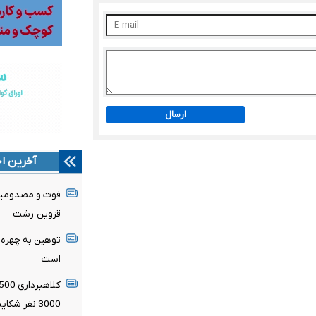
ارسال
آخرین اخ
قزوین-رشت
توهین به چهره‌ه
است
3000 نفر شکایت کردند