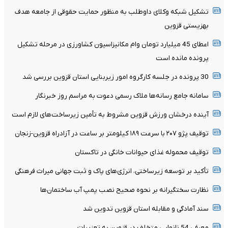
تشکیل شبکه وکلای داوطلب به منظور حمایت حقوقی از جامعه هدف
بهزیستی قزوین
اعطای 45 میلیارد تومان وام مکانیزاسیون کشاورزی در مرحله تشکیل
پرونده مانده است
30 پرونده در جلسه کارگروه امور زیربنایی استان قزوین بررسی شد
سامانه جامع رسانه‌ها ملاک رسمی دعوت به مراسم روز خبرنگار
آینده درخشان ورزش قزوین مشروط به تأمین زیرساخت‌های لازم است
توقیف پژو ۲۰۷ با سرعت ۱۸۹ کیلومتر بر ساعت در آزادراه قزوین-زنجان
توقیف محموله غذای حیوانات خانگی در تاکستان
تأکید بر توسعه زیرساختی، انرژی‌های پاک و ثبت جهانی میراث فرهنگی
نظارت سختگیرانه بر نحوه صحیح نصب پمپ آب ساختمان‌ها
سند آمادگی و مقابله استان قزوین تدوین شد
معرفی 54 نانوایی متخلف در قزوین به تعزیرات