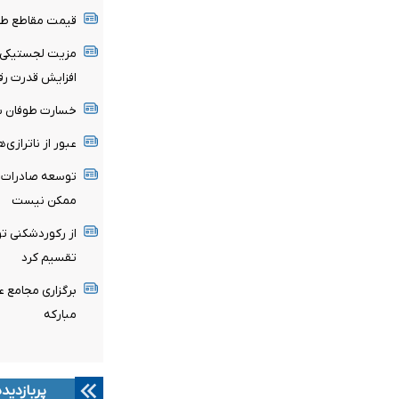
قیمت مقاطع طوی
مزیت لجستیکی ف
افزایش قدرت رق
خسارت طوفان بی
عبور از ناترازی‌
توسعه صادرات س
ممکن نیست
تقسیم کرد
برگزاری مجامع عم
مبارکه
پربازدید