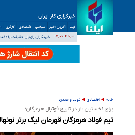
خبرگزاری کار ایران
ایلنا
آخرین اخبار
سیاسی
اقتصادی
کارگری
اج
تعویق آزمون ورودی دکترای تخصصی فرماندهی 
خبرنگاران راویان حقیقت با دغد
سرخط خبرها :
آخرین وضعیت شیوع عفونت‌های تنفسی در کشور/ 
هیچ پرستاری بازداشت یا اخراج نشده است/ از 
ثبت‌نام بخش عمده دانش‌آموزان مدارس ایرانی ا
خانه
اقتصادی
فولاد و معدن
برای نخستین بار در تاریخ فوتبال هرمزگان؛
تیم فولاد هرمزگان قهرمان لیگ برتر نونه