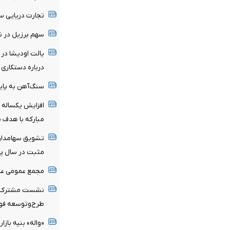
تجارت دریایی سن
سهم برزیل در 
یالت اودیشا در
درباره دستکاری 
سنگ‌آهن به پای
افزایش یکساله 
مبارکه با هدف 
تشویق سهامداران
مثبت در سال پرچالش۱۴۰۴ و روند با
مجمع عمومی عاد
نشست مشترک مع
طرح‌وتوسعه فول
«واله» بنیه بازا