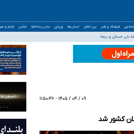
تماعی
فرهنگ و هنر
بین الملل
استان‌ها
ورزشی
سایر رسانه‌ها
عکس
فیلم و ص
صحنه عملیات و دکترای تخصصی جغرافیای نظامی دافوس آجا
غه نان، مسکن و بیمه
خوزستان و کرمان بالاتر از آستانه هشدار
رئیس جمهور خواستیم ورود کند
مارات در کشور/ درباره محصلان باقی‌مانده در دبی متناسب با شرایط جدید تصمیم‌گیری
۰۹ / ۰۴ / ۱۴۰۵ - ۱۱:۵۰:۴۶
الان کشور شد