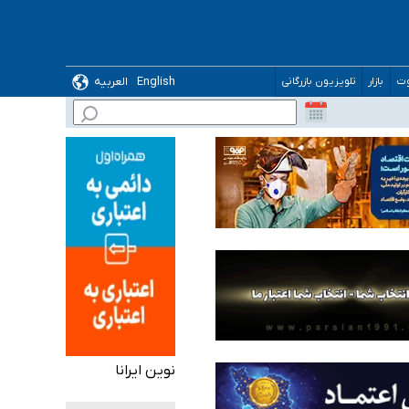
English
العربیه
وت
بازار
تلویزیون بازرگانی
 می‌شود
نوین ایرانا