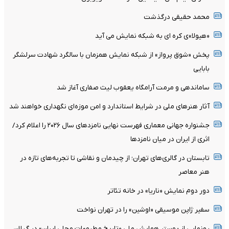
محمد حقیقی درگذشت
«هیولا»ی کره ای به شبکه نمایش می آید
پخش «شوق پرواز» از شبکه نمایش همزمان با سالگرد شهادت سرلشگر
بابایی
ساماندهی و مرمت آرامگاه یعقوب لیث صفاری آغاز شد
آثار هنرهای ملی در شرایط استاندارد و امن موزه‌ای نگهداری خواهند شد
جشنواره جهانی معماری فهرست نهایی نامزدهای سال ۲۰۲۶ را اعلام کرد/
اثری از ایران در میان نامزدها
تابستان در گالری‌های تهران؛ از چیدمان و نقاشی تا تجربه‌های تازه در
هنر معاصر
دور دوم نمایش «ناریا» در خانه تئاتر
سفیر ژاپن موسیقی «اوشین» را در تهران نواخت
رونمایی از پوستر همایش ملی «تاریخ مطبوعات محلی ایران» در گیلان