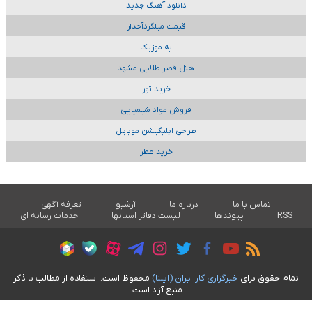
دانلود آهنگ جدید
قیمت میلگردآجدار
به موزیک
هتل قصر طلایی مشهد
خرید تور
فروش مواد شیمیایی
طراحی اپلیکیشن موبایل
خرید عطر
تماس با ما
درباره ما
آرشیو
تعرفه آگهی
RSS
پیوندها
لیست دفاتر استانها
خدمات رسانه ای
تمام حقوق برای
خبرگزاری کار ايران (ايلنا)
محفوظ است. استفاده از مطالب با ذکر
منبع آزاد است.