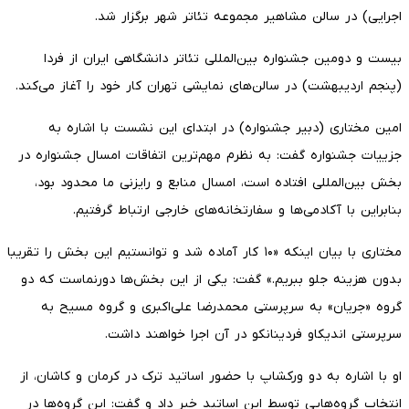
اجرایی) در سالن مشاهیر مجموعه تئاتر شهر برگزار شد.
بیست و دومین جشنواره بین‌المللی تئاتر دانشگاهی ایران از فردا
(پنجم اردیبهشت) در سالن‌های نمایشی تهران کار خود را آغاز می‌کند.
امین مختاری (دبیر جشنواره) در ابتدای این نشست با اشاره به
جزییات جشنواره گفت: به نظرم مهم‌ترین اتفاقات امسال جشنواره در
بخش بین‌المللی افتاده است، امسال منابع و رایزنی ما محدود بود،
بنابراین با آکادمی‌ها و سفارتخانه‌های خارجی ارتباط گرفتیم.
مختاری با بیان اینکه «۱۰ کار آماده شد و توانستیم این بخش را تقریبا
بدون هزینه جلو ببریم.» گفت: یکی از این بخش‌ها دورنماست که دو
گروه «جریان» به سرپرستی محمدرضا علی‌اکبری و گروه مسیح به
سرپرستی اندیکاو فردینانکو در آن اجرا خواهند داشت.
او با اشاره به دو ورکشاپ با حضور اساتید ترک در کرمان و کاشان، از
انتخاب گروه‌هایی توسط این اساتید خبر داد و گفت: این گروه‌ها در