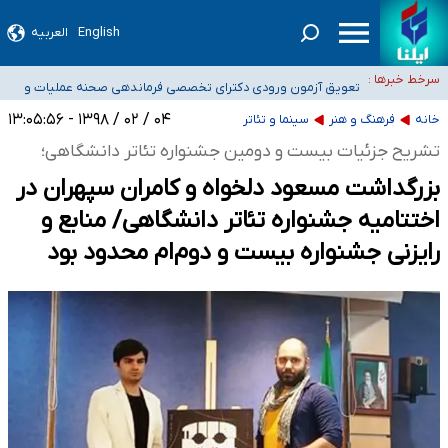
۴۰ تا ۵۰ روز گرمای نسبی در پیش داریم/ دمای تهران به ۳۸ درجه می‌رسد
English
العربیه
موضع وزارت بهداشت درباره ظرفیت پزشکی کنکور ۱۴۰۵: خواستار اصلاح ظرفیت‌ها
سرخط خبرها :
هستیم، اما هنوز پاسخ مشخصی نگرفته‌ایم
تعویق آزمون ورودی دکترای تخصصی فرماندهی صحنه عملیات و
خبرنگاران راویان حقیقت با دغدغه نان، مسکن و بیمه
دکترای تخصصی جغرافیای نظامی دافوس آجا
۰۴ / ۰۲ / ۱۳۹۸ - ۱۳:۰۵:۵۶
خانه
فرهنگ و هنر
سینما و تئاتر
آخرین وضعیت شیوع عفونت‌های تنفسی در کشور/ خوزستان و کرمان بالاتر از
تشریح جزئیات بیست و دومین جشنواره تئاتر دانشگاهی؛
آستانه هشدار
بزرگداشت مسعود دلخواه و کامران سپهران در
اختتامیه جشنواره تئاتر دانشگاهی/ منابع و
رایزنی جشنواره بیست و دوم‌ام محدود بود