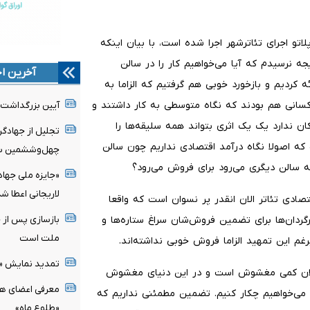
ه به اینکه «تور عروسی مامان» 9 شب در پلاتو اجرای تئاترشهر اجرا شده است، با بیان اینکه
یجه نرسیدم که آیا می‌خواهیم کار را در سالن
آخرین اخ
ئه کردیم و بازخورد خوبی هم گرفتیم که الزاما به
 کسانی هم بودند که نگاه متوسطی به کار داشتند و
آیین بزرگداشت ا
ن ندارد یک یک اثری بتواند همه سلیقه‌ها را
تجلیل از جهادگ
جرا با 26 صندلی طبیعی است که اصولا نگاه درآمد اقتصادی نداریم چون سالن
چهل‌وششمین سال
 به سالن دیگری می‌رود برای فروش می‌رود؟
«جایزه ملی جهاد
لاریجانی اعطا شد
صادی تئاتر الان انقدر پر نسوان است که واقعا
ان‌ها برای تضمین فروش‌شان سراغ ستاره‌ها و
بازسازی پس از 
ملت است
یرغم این تمهید الزاما فروش خوبی نداشته‌اند.
تمدید نمایش «
 الان کمی مغشوش است و در این دنیای مغشوش
معرفی اعضای ه
م می‌خواهیم چکار کنیم. تضمین مطمئنی نداریم که
«طلوع ماه»