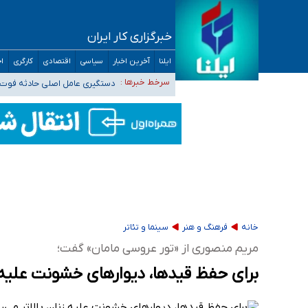
خبرگزاری کار ایران
سیدحسن خمینی عزادار شد
آمار خودکشی نسبت به سال‌های قبل افزایش نی
ایلنا
آخرین اخبار
سیاسی
اقتصادی
کارگری
اج
دستگیری عامل اصلی حادثه فوت 
سرخط خبرها :
نباید تفسیرهای سلیقه‌ای از مو
«زیرمیزی» برای داوطلبان پزشکی سراب است/ دری
خانه
فرهنگ و هنر
سینما و تئاتر
مریم منصوری از «تور عروسی مامان» گفت؛
برای حفظ قیدها، دیوارهای خشونت علیه زن