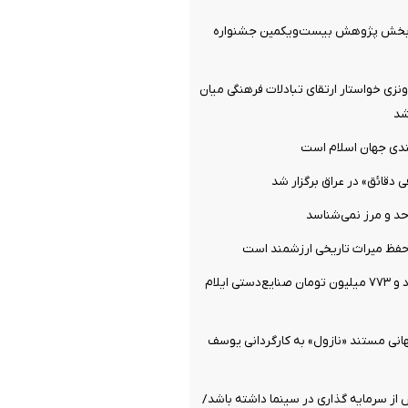
ن بخش پژوهش بیست‌ویکمین جشنواره
نزی خواستار ارتقای تبادلات فرهنگی میان
شد
لندی جهان اسلام است
دقائق» در عراق برگزار شد
حد و مرز نمی‌شناسد
 حفظ میراث تاریخی ارزشمند است
فروش ۱۴ میلیارد و ۷۷۳ میلیون تومان صنایع‌دستی ایلام
انی مستند «نازول» به کارگردانی یوسف
از سرمایه گذاری در سینما داشته باشد/