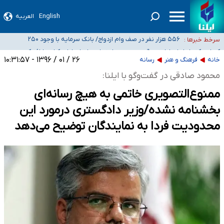
ثبت‌نام بخش عمده دانش‌آموزان مدارس ایرانی امارات در کشور/ درباره محصلان
هشدار درباره مصرف و دسترسی آسان به ماده مخدر ناس
باقی‌مانده در دبی متناسب با شرایط جدید تصمیم‌گیری می‌شود
English
العربیه
بازگشت اساتید دانشگاه فرهنگیان به کجا رسید؟
۵۵۶ هزار نفر در صف وام ازدواج/ بانک سرمایه با وجود ۲۵۰
سرخط خبرها :
متقاضی، تاکنون هیچ فقره وامی پرداخت نکرده است
کسانی که خواهان ادامه جنگ هستند، برنامه خود را برای اداره کشور ارائه کنند
۲۶ / ۰۱ / ۱۳۹۶ - ۱۰:۳۱:۵۷
خانه
فرهنگ و هنر
رسانه
محمود صادقی در گفت‌وگو با ایلنا:
ممنوع‌التصویری خاتمی به هیچ رسانه‌ای
بخشنامه نشده/وزیر دادگستری درمورد این
محدودیت فردا به نمایندگان توضیح می‌دهد