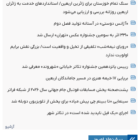
سنگ تمام خوزستان برای زائرین اربعین/ استانداردهای خدمت به زائران
اربعین روزانه بررسی و ارزیابی می‌شود
«آژانس دوستی» در آستانه تولید فصل دوم
۳۳۱۰ اثر به سومین جشنواره عکس «تهران» ارسال شد
«رویای نیمه‌شب» تلفیقی از تخیل و واقعیت است/ بزرگی نقش برایم
اولویت ندارد
رییس پانزدهمین جشنواره تئاتر خیابانی «شهروند» معرفی شد
برپایی ۱۷ خیمه هنری در مسیر جاماندگان اربعین
پشت‌صحنه پخش مسابقات فوتبال جام جهانی سال ۲۰۲۶ از شبکه فراتر
سینمایی «تا ببینم چی پیش میاد» برای پخش از تلویزیون دوبله شد
اجرای «یک فیل ناپدید شده است» در تئاتر شهر
آرشیو
پیشنهاد امروز