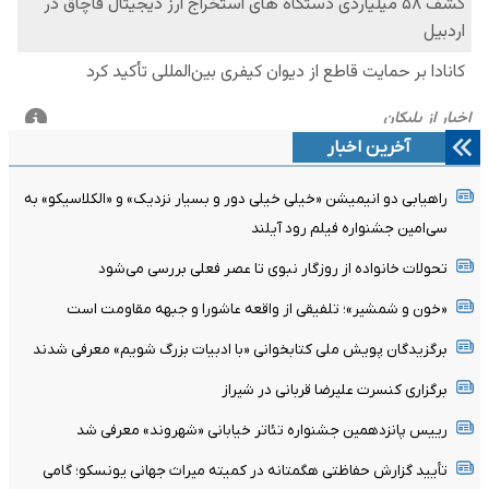
آخرین اخبار
راهیابی دو انیمیشن «خیلی خیلی دور و بسیار نزدیک» و «الکلاسیکو» به
سی‌امین جشنواره فیلم رود آیلند
تحولات خانواده از روزگار نبوی تا عصر فعلی بررسی می‌شود
«خون و شمشیر»؛ تلفیقی از واقعه عاشورا و جبهه مقاومت است
برگزیدگان پویش ملی کتابخوانی «با ادبیات بزرگ شویم» معرفی شدند
برگزاری کنسرت علیرضا قربانی در شیراز
رییس پانزدهمین جشنواره تئاتر خیابانی «شهروند» معرفی شد
تأیید گزارش حفاظتی هگمتانه در کمیته میراث جهانی یونسکو؛ گامی