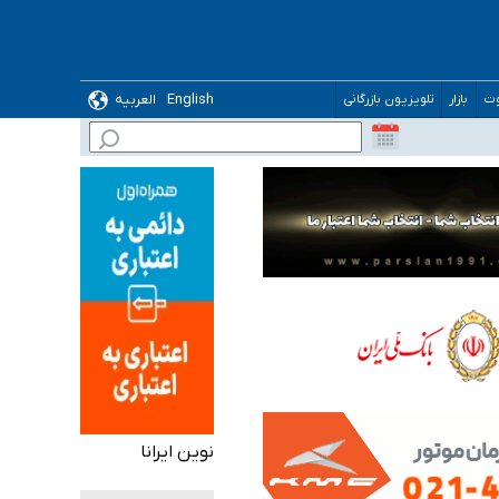
English
العربیه
وت
بازار
تلویزیون بازرگانی
گیرد
نوین ایرانا