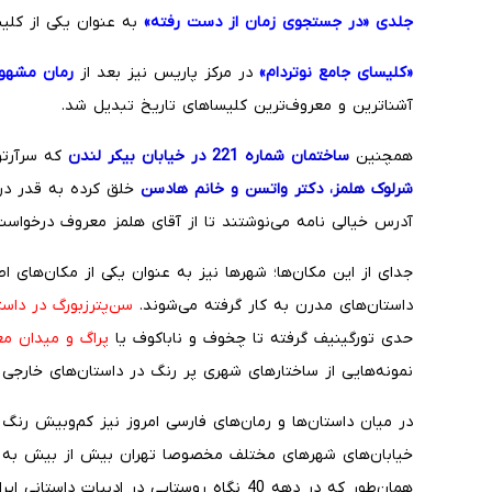
جلدی «در جستجوی زمان از دست رفته»
به عنوان یکی از کلی
«کلیسای جامع نوتردام»
در مرکز پاریس نیز بعد از
رمان مشهور
آشناترین و معروف‌ترین کلیساهای تاریخ تبدیل شد.
همچنین
ساختمان شماره 221 در خیابان بیکر لندن
که سرآرتور
شرلوک هلمز، دکتر واتسن و خانم ‌هادسن
خلق کرده به قدر در
آدرس خیالی نامه می‌نوشتند تا از آقای هلمز معروف درخواس
جدای از این مکان‌ها؛ شهرها نیز به عنوان یکی از مکان‌ها
داستان‌های مدرن به کار گرفته می‌شوند.
سن‌پترزبورگ در داس
حدی تورگینیف گرفته تا چخوف و ناباکوف یا
پراگ و میدان م
نمونه‌هایی از ساختارهای شهری پر رنگ در داستان‌های خارجی
در میان داستان‌ها و رمان‌های فارسی امروز نیز کم‌وبیش رنگ
خیابان‌های شهرهای مختلف مخصوصا تهران بیش از بیش به 
همان‌طور که در دهه 40 نگاه روستایی در ادبیات