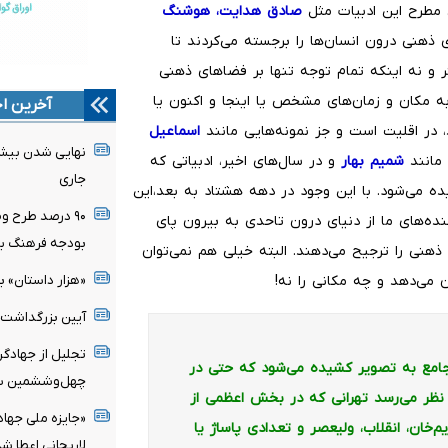
 مطرح این ادبیات مثل
صادق هدایت، هوشنگ
 ذهنی درون انسان‌ها را برجسته می‌کردند تا
تر و نه اینکه تمام توجه تنها بر فضاهای ذهنی
ه مکان و زمان‌های مشخص یا اینجا و اکنون یا
آخرین اخ
، در اقلیت است و جز نمونه‌هایی مانند
اسماعیل
 مانند
شمیم بهار
و در سال‌های اخیر، ادبیاتی که
جاری
ده می‌شود. با این وجود در دهه هشتاد به بعد،این
۹۰ درصد طرح و
نده‌های ما از دنیای درون تاحدی به بیرون پای
بودجه فرهنگ با
ذهنی را ترجیح می‌دهند. البته خیلی هم نمی‌توان
«هزار داستان» 
 می‌دهد و چه مکانی را نه!
آیین بزرگداشت ا
تجلیل از جهادگ
 جامع به تصویر کشیده می‌شود که حتی در
چهل‌وششمین سال
ظر می‌رسد تهرانی که در بخش اعظمی از
«جایزه ملی جهاد
م‌خان، انقلاب، ولیعصر و تعدادی پاساژ یا
لاریجانی اعطا شد