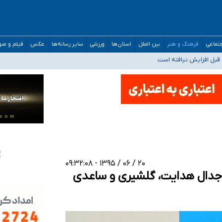
تماعی
فرهنگ و هنر
بین الملل
استان‌ها
ورزشی
سایر رسانه‌ها
عکس
فیلم و ص
قبل افزایش نیافته است
حمیدرضا رجب‌زاده
ارائه شود
افت‌های غیرمتعارف در شأن پزشکی و کشورمان نیست/ نظام سلامت جلوی این رویه را ب
۲۰ / ۰۶ / ۱۳۹۵ - ۰۹:۳۲:۰۸
ی/جدال هدایت، گلشیری و ساعدی