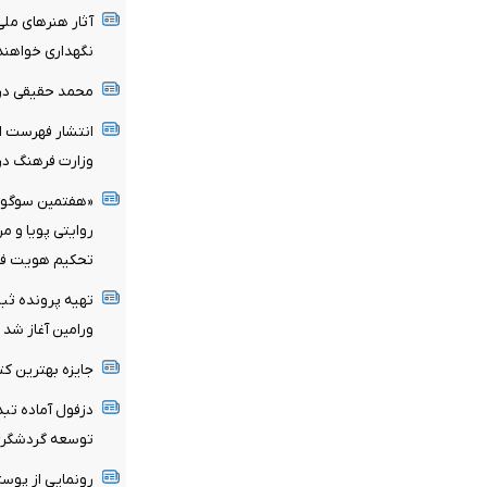
آثار هنرهای ملی
نگهداری خواهند
محمد حقیقی د
انتشار فهرست اع
وزارت فرهنگ در 
«هفتمین سوگواره
روایتی پویا و م
تحکیم هویت فر
تهیه پرونده ثب
ورامین آغاز شد
جایزه بهترین کت
توسعه گردشگر
رونمایی از پوس