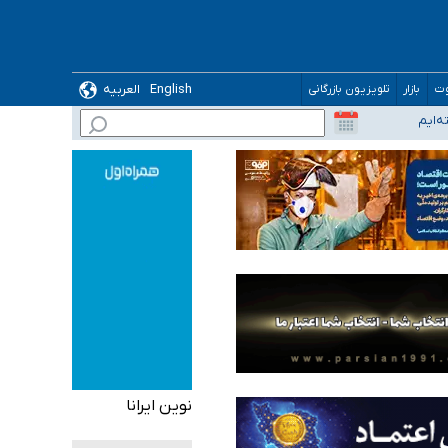
English
العربیه
وت
بازار
تلویزیون بازرگانی
نوین ایرانا