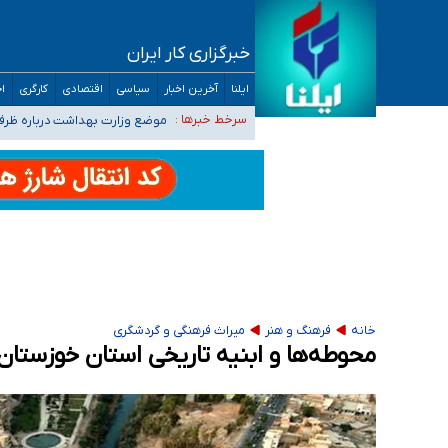
خبرگزاری کار ایران
۴۰ تا ۵۰ روز گرمای نسبی در پیش داریم/ دمای تهران به ۳۸ درجه می‌رسد
ایلنا
آخرین اخبار
سیاسی
اقتصادی
کارگری
اج
موضع وزارت بهداشت درباره ظرفیت پزشکی کنکور ۱۴۰۵: خواستار اصلاح ظرفیت‌ها
سرخط خبرها :
تعویق آزمون ورودی دکترای تخ
خبرنگاران راویان حقیقت با دغدغه نان، مسکن و
آخرین وضعیت شیوع عفونت‌های تنفسی در کشور/ 
خانه
فرهنگ و هنر
میراث فرهنگی و گردشگری
محوطه‌ها و ابنیه تاریخی استان خوزستان