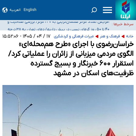
English
العربیه
ضرورت آموزش حریم خصوصی در فضای آنلاین در مدارس/ هزینه‌های سنگین
اجتماعی انتشار تصاویر خصوصی برای قربانیان/ سوءاستفاده مجرمان از ترس
افزایش تعداد مراکز همسان‌گزینی به ۲۳۰ مرکز/ بررسی صلاحیت و
سرخط خبرها :
رسوایی
نظارت‌ها به سازمان تبلیغات واگذار شده است
۴۰ تا ۵۰ روز گرمای نسبی در پیش داریم/ دمای تهران به ۳۸ درجه
می‌رسد
موضع وزارت بهداشت درباره ظرفیت پزشکی کنکور ۱۴۰۵: خواستار اصلاح ظرفیت‌ها
۱۷ / ۰۴ / ۱۴۰۵ - ۱۵:۵۲:۰۶
خانه
فرهنگ و هنر
میراث فرهنگی و گردشگری
هستیم، اما هنوز پاسخ مشخصی نگرفته‌ایم
تعویق آزمون ورودی دکترای تخصصی فرماندهی صحنه عملیات و دکترای تخصصی
خراسان‌رضوی با اجرای «طرح هم‌محله‌ای»
جغرافیای نظامی دافوس آجا
الگوی مردمی میزبانی از زائران را عملیاتی کرد/
استقرار ۶۰۰ خبرنگار و بسیج گسترده
ظرفیت‌های اسکان در مشهد