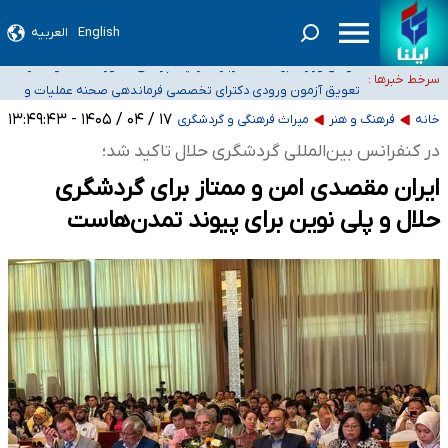
۴۰ تا ۵۰ روز گرمای نسبی در پیش داریم/ دمای تهران به ۳۸ درجه می‌رسد
English
العربیه
موضع وزارت بهداشت درباره ظرفیت پزشکی کنکور ۱۴۰۵: خواستار اصلاح ظرفیت‌ها
سرخط خبرها :
هستیم، اما هنوز پاسخ مشخصی نگرفته‌ایم
تعویق آزمون ورودی دکترای تخصصی فرماندهی صحنه عملیات و
خبرنگاران راویان حقیقت با دغدغه نان، مسکن و بیمه
دکترای تخصصی جغرافیای نظامی دافوس آجا
۱۷ / ۰۴ / ۱۴۰۵ - ۱۳:۴۹:۴۳
خانه
فرهنگ و هنر
میراث فرهنگی و گردشگری
آخرین وضعیت شیوع عفونت‌های تنفسی در کشور/ خوزستان و کرمان بالاتر از
در کنفرانس بین‌المللی گردشگری حلال تاکید شد؛
آستانه هشدار
ایران مقصدی امن و ممتاز برای گردشگری
حلال و پلی نوین برای پیوند تمدن‌هاست