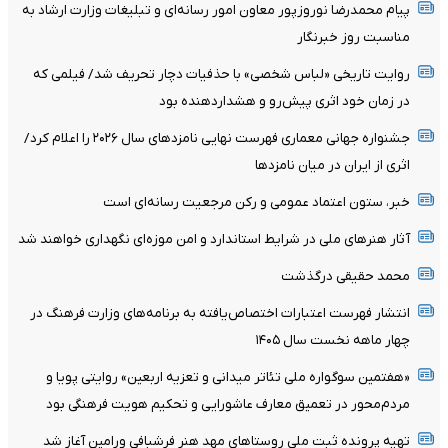
پیام محمدرضا نوروزپور معاون امور رسانه‌ای و تبلیغات وزارت ارشاد به
مناسبت روز خبرنگار
روایت تاریخی «لباس شخصی» با حذفیات دچار تحریف شد/ فیلمی که
در زمان خود اثری پیش‌رو و هشداردهنده بود
جشنواره جهانی معماری فهرست نهایی نامزدهای سال ۲۰۲۶ را اعلام کرد/
اثری از ایران در میان نامزدها
خبر، ستون اعتماد عمومی و رکن مرجعیت رسانه‌ای است
آثار هنرهای ملی در شرایط استاندارد و امن موزه‌ای نگهداری خواهند شد
محمد حقیقی درگذشت
انتشار فهرست اعتبارات اختصاص‌یافته به برنامه‌های وزارت فرهنگ در
چهار ماهه نخست سال ۱۴۰۵
«هفتمین سوگواره ملی تئاتر میدانی و تعزیه اربعین» روایتی پویا و
مردم‌محور در تعمیق معارف عاشورایی و تحکیم هویت فرهنگی بود
تهیه پرونده ثبت ملی روستاهای مهد هنر فرشبافی ورامین آغاز شد