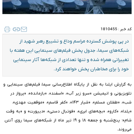
کد خبر :
1810455
در پی پوشش گسترده مراسم وداع و تشییع رهبر شهید از
شبکه‌های سیما، جدول پخش فیلم‌های سینمایی این هفته با
تغییراتی همراه شده و تنها تعدادی از شبکه‌ها آثار سینمایی
خود را برای مخاطبان پخش خواهند کرد.
به گزارش ایلنا به نقل از پایگاه اطلاع‌رسانی سیما، فیلم‌های سینمایی و
تلویزیونی و انیمیشن «سرو زیر آب»، «اسفند»، «بازمانده»، «پرواز در
شب»، «طفلان مسلم»، «شیار ۱۴۳»، «کفر قاسم»، «موقعیت مهدی»،
«یلدا»، «کارو»، «بچه‌های ابری»، «فوتبال دستی»، «دیپورت» و «به وقت
شام»؛ پنج‌شنبه و جمعه ۱۸ و ۱۹ تیر ماه از شبکه‌های سیما روی آنتن
می‌روند.