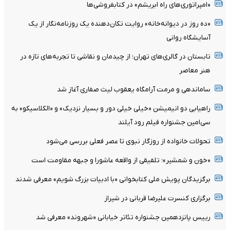
«امپراتوری‌های راه ابریشم» در کتابفروشی‌ها
«ده روز در دیوانه‌خانه» روایت تکان‌دهنده یک روزنامه‌نگار از یک
آسایشگاه روانی
تابستان در گالری‌های تهران؛ از چیدمان و نقاشی تا تجربه‌های تازه در
هنر معاصر
ساماندهی و مرمت آرامگاه یعقوب لیث صفاری آغاز شد
راهیابی دو انیمیشن «خیلی خیلی دور و بسیار نزدیک» و «الکلاسیکو» به
سی‌امین جشنواره فیلم رود آیلند
تحولات خانواده از روزگار نبوی تا عصر فعلی بررسی می‌شود
«خون و شمشیر»؛ تلفیقی از واقعه عاشورا و جبهه مقاومت است
برگزیدگان پویش ملی کتابخوانی «با ادبیات بزرگ شویم» معرفی شدند
برگزاری کنسرت علیرضا قربانی در شیراز
رییس پانزدهمین جشنواره تئاتر خیابانی «شهروند» معرفی شد