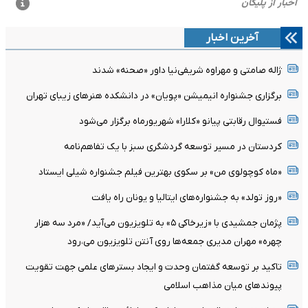
آخرین اخبار
ژاله صامتی و مهراوه شریفی‌نیا داور «صحنه» شدند
برگزاری جشنواره انیمیشن «پویان» در دانشکده هنرهای زیبای تهران
فستیوال رقابتی پیانو «کلارا» شهریورماه برگزار می‌شود
کردستان در مسیر توسعه گردشگری سبز با یک تفاهم‌نامه
«ماه کوچولوی من» بر سکوی بهترین فیلم جشنواره شیلی ایستاد
«روز تولد» به جشنواره‌های ایتالیا و یونان راه یافت
پژمان جمشیدی با «زیرخاکی ۵» به تلویزیون می‌آید/ «مرد سه هزار
چهره» مهران مدیری جمعه‌ها روی آنتن تلویزیون می‌،رود
تاکید بر توسعه گفتمان وحدت و ایجاد بسترهای علمی جهت تقویت
پیوندهای میان مذاهب اسلامی