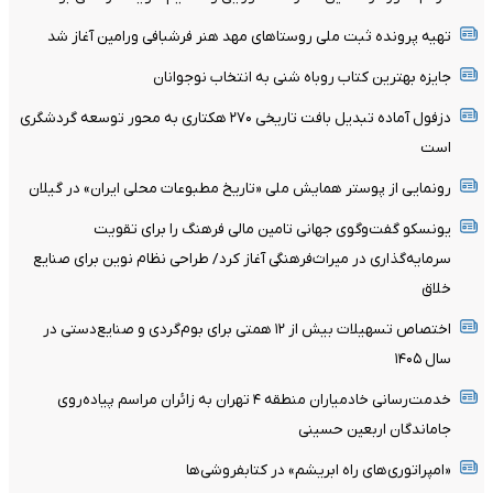
تهیه پرونده ثبت ملی روستاهای مهد هنر فرشبافی ورامین آغاز شد
جایزه بهترین کتاب روباه شنی به انتخاب نوجوانان
دزفول آماده تبدیل بافت تاریخی ۲۷۰ هکتاری به محور توسعه گردشگری
است
رونمایی از پوستر همایش ملی «تاریخ مطبوعات محلی ایران» در گیلان
یونسکو گفت‌وگوی جهانی تامین مالی فرهنگ را برای تقویت
سرمایه‌گذاری در میراث‌فرهنگی آغاز کرد/ طراحی نظام نوین برای صنایع
خلاق
اختصاص تسهیلات بیش از ۱۲ همتی برای بوم‌گردی و صنایع‌دستی در
سال ۱۴۰۵
خدمت‌رسانی خادمیاران منطقه ۴ تهران به زائران مراسم پیاده‌روی
جاماندگان اربعین حسینی
«امپراتوری‌های راه ابریشم» در کتابفروشی‌ها