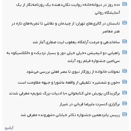
«ده روز در دیوانه‌خانه» روایت تکان‌دهنده یک روزنامه‌نگار از یک
آسایشگاه روانی
تابستان در گالری‌های تهران؛ از چیدمان و نقاشی تا تجربه‌های تازه در
هنر معاصر
ساماندهی و مرمت آرامگاه یعقوب لیث صفاری آغاز شد
راهیابی دو انیمیشن «خیلی خیلی دور و بسیار نزدیک» و «الکلاسیکو» به
سی‌امین جشنواره فیلم رود آیلند
تحولات خانواده از روزگار نبوی تا عصر فعلی بررسی می‌شود
«خون و شمشیر»؛ تلفیقی از واقعه عاشورا و جبهه مقاومت است
برگزیدگان پویش ملی کتابخوانی «با ادبیات بزرگ شویم» معرفی شدند
برگزاری کنسرت علیرضا قربانی در شیراز
رییس پانزدهمین جشنواره تئاتر خیابانی «شهروند» معرفی شد
آرشیو