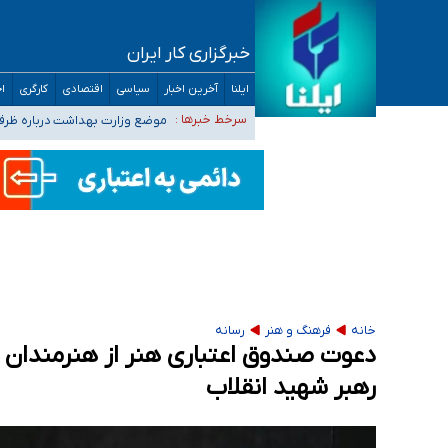
خبرگزاری کار ایران
۴۰ تا ۵۰ روز گرمای نسبی در پیش داریم/ دمای تهران به ۳۸ درجه می‌رسد
ایلنا
آخرین اخبار
سیاسی
اقتصادی
کارگری
اج
موضع وزارت بهداشت درباره ظرفیت پزشکی کنکور ۱۴۰۵: خواستار اصلاح ظرفیت‌ها
سرخط خبرها :
تعویق آزمون ورودی دکترای تخ
خبرنگاران راویان حقیقت با دغدغه نان، مسکن و
آخرین وضعیت شیوع عفونت‌های تنفسی در کشور/ 
خانه
فرهنگ و هنر
رسانه
دعوت صندوق اعتباری هنر از هنرمندان ب
رهبر شهید انقلاب