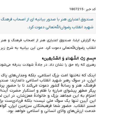
کد خبر :
1807215
صندوق اعتباری هنر با صدور بیانیه ای از اصحاب فرهنگ و
شهید انقلاب رضوان‌الله‌تعالی‌ دعوت کرد.
به گزارش ایلنا، صندوق اعتباری هنر از اصحاب فرهنگ و هنر 
انقلاب رضوان‌الله‌تعالی‌ دعوت کرد. متن این بیانیه به شرح زیر
«بِسمِ رَبِّ الشُهَداءِ وَ الصِّدّیقِین»
رهبری که راهِ حق را نشان داد، در جادۀ شهادت بدرقه می‌شود.
اینک که نه‌تنها امت بزرگ اسلامی، بلکه وجدان‌های پاک
ایران، در سوگ رهبر شهید انقلاب اسلامی داغدارند؛ صند
فرهنگ، هنر و رسانۀ کشور دعوت می‌کند تا با حضور پر
پیکر مطهر پیشوای مبارزه با ظلم و استکبار حضرت آیت‌ال
احترام به این مجاهد بزرگ و خانوادۀ معززشان، در این ل
این آیین تنها یک سوگ ملی نیست؛ بلکه فریادی‌ست برای
مسیر انقلاب. حضور شما فرهیختگان سرزمین ایران، گواه
خدمت ارزش‌های والای انسانی و اسلامی خواهد بود.