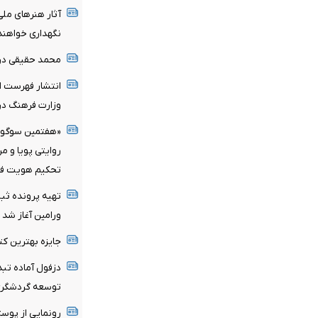
آثار هنرهای ملی
نگهداری خواهند
محمد حقیقی د
انتشار فهرست اع
وزارت فرهنگ در 
«هفتمین سوگواره
روایتی پویا و م
تحکیم هویت فر
تهیه پرونده ثب
ورامین آغاز شد
جایزه بهترین کت
توسعه گردشگر
رونمایی از پوس