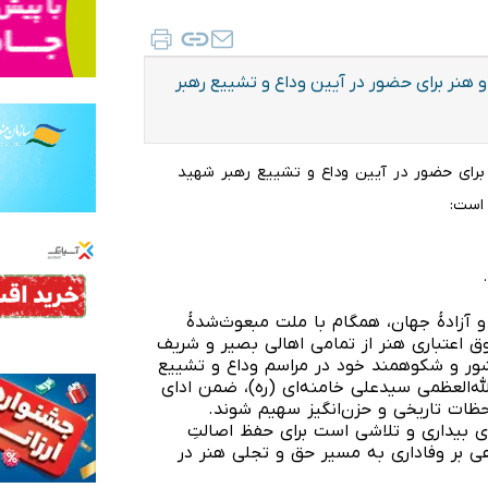
 هنر برای حضور در آیین وداع و تشییع رهبر
برای حضور در آیین وداع و تشییع رهبر شهید
 است:
 و آزادۀ جهان، همگام با ملت مبعوث‌شدۀ
وق اعتباری هنر از تمامی اهالی بصیر و شریف
شور و شکوهمند خود در مراسم وداع و تشییع
له‌العظمی سیدعلی خامنه‌ای (ره)، ضمن ادای
حظات تاریخی و حزن‌انگیز سهیم شوند.
 بیداری و تلاشی است برای حفظ اصالتِ
ی بر وفاداری به مسیر حق و تجلی هنر در