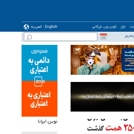
English
العربیه
وت
بازار
تلویزیون بازرگانی
نوین ایرانا