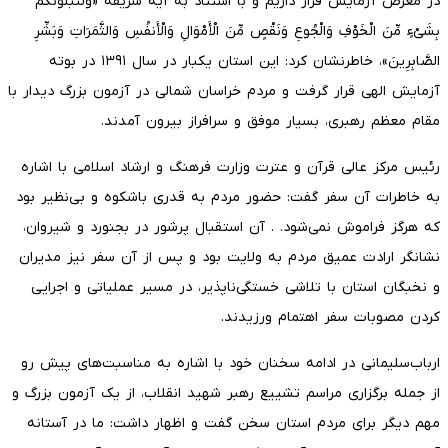
در معرض آزمایش قرار داریم و با استناد به آیه شریفه «وَلَنَبْلُوَنَّکُم
بِشَیْءٍ مِّنَ الْخَوْفِ وَالْجُوعِ وَنَقْصٍ مِّنَ الْأَمْوَالِ وَالْأَنفُسِ وَالثَّمَرَاتِ وَبَشِّرِ
الصَّابِرِینَ»، خاطرنشان کرد: این استان یکبار در سال ۱۳۹۱ در بوته
آزمایش الهی قرار گرفت و مردم خراسان شمالی در آزمون بزرگ دیدار با
مقام معظم رهبری، بسیار موفق و سرافراز بیرون آمدند.
رئیس مرکز عالی قرآن و عترت وزارت فرهنگ و ارشاد اسلامی با اشاره
به خاطرات آن سفر گفت: حضور مردم به قدری باشکوه و بی‌نظیر بود
که هرگز فراموش نمی‌شود. . آن استقبال پرشور در بجنورد و شیروان،
نشانگر ارادت عمیق مردم به ولایت بود و پس از آن سفر نیز مدیران
و نخبگان استان با تلاشی خستگی‌ناپذیر، در مسیر عملیاتی و اجرایی
کردن مصوبات سفر اهتمام ورزیدند.
ارباب‌سلیمانی در ادامه سخنان خود با اشاره به مناسبت‌های پیش رو
از جمله برگزاری مراسم تشییع رهبر شهید انقلاب، از یک آزمون بزرگ و
مهم دیگر برای مردم استان سخن گفت و اظهار داشت: ما در آستانه