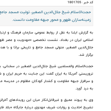
کد خبر :
1801705
حجت‌الاسلام شیخ جلال‌الدین الصغیر، تولیت مسجد جامع و ت
زمینه‌سازان ظهور و محور جبهه مقاومت دانست.
به گزارش ایلنا به نقل از روابط عمومی سازمان فرهنگ و ارتب
اسلامی ایران در بغداد، نشست تخصصی «مهدویت و عصر ظهور»
جلال‌الدین الصغیر، متولی مسجد جامع و تاریخی براثا و با ه
برگزار شد.
حجت‌الاسلام والمسلمین شیخ جلال‌الدین الصغیر در سخنانی، ب
تروریستی آمریکا به ایران گفت: این جنایت به حریم ایران و شه
و سرافراز جبهه مقاومت و کشتار کودکان مظلوم در مدرسه مینا
به درد آورد.
وی به پیوند عمیق و غیرقابل‌انکار میان این رویدادهای آخرال
تشریح احادیث و روایات شریف مهدوی درباره جایگاه «بلاد فار