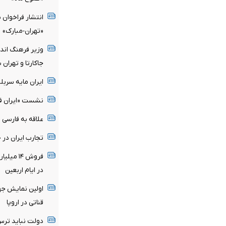
انتشار فراخوا
«تهران-مبارک»
وزیر فرهنگ اندو
جاکارتا و تهران 
ایران مایه سرب
نشست «ایران فی 
علاقه به فارسی 
تجارب ایران در
در ایام اربعین
اولین نمایش جه
قناتی در اروپا
دولت نباید ترس 