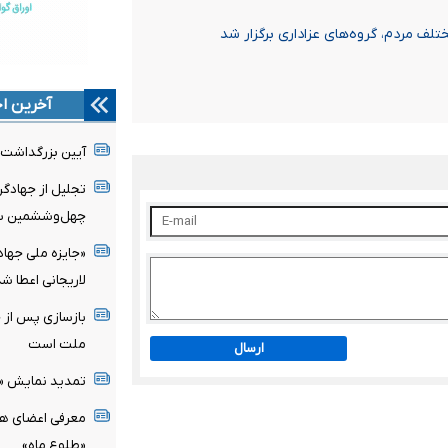
ف مردم، گروه‌های عزاداری برگزار شد
آخرین اخ
آیین بزرگداشت ا
تجلیل از جهادگ
چهل‌وششمین سال
«جایزه ملی جهاد
لاریجانی اعطا شد
بازسازی پس از 
ملت است
ارسال
تمدید نمایش «
معرفی اعضای ه
«طلوع ماه»