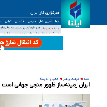
خبرگزاری کار ایران
سیدحسن خمینی عزادار شد
ایلنا
آخرین اخبار
سیاسی
اقتصادی
کارگری
اج
آمار خودکشی نسبت به سال‌های 
سرخط خبرها :
دستگیری عامل اصلی حادثه فوت 
نباید تفسیرهای سلیقه‌ای از مواضع رسمی کشور 
«زیرمیزی» برای داوطلبان پزشکی سراب است/ دری
خانه
فرهنگ و هنر
کتاب و اندیشه
ایران زمینه‌ساز ظهور منجی جهانی است