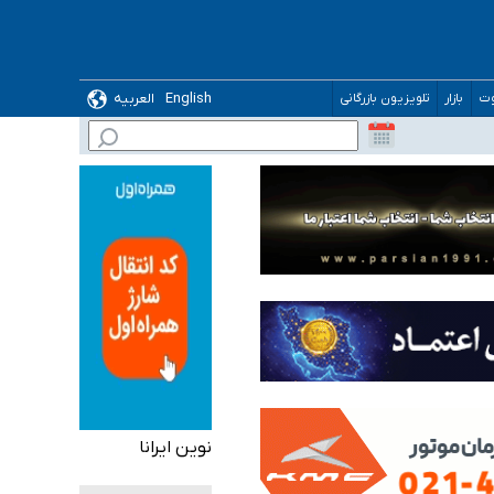
English
العربیه
وت
بازار
تلویزیون بازرگانی
گیرد
نوین ایرانا