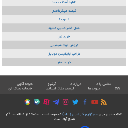
دانلود آهنگ جدید
قیمت میلگردآجدار
به موزیک
هتل قصر طلایی مشهد
خرید تور
فروش مواد شیمیایی
طراحی اپلیکیشن موبایل
خرید عطر
تماس با ما
درباره ما
آرشیو
تعرفه آگهی
RSS
پیوندها
لیست دفاتر استانها
خدمات رسانه ای
تمام حقوق برای
خبرگزاری کار ايران (ايلنا)
محفوظ است. استفاده از مطالب با ذکر
منبع آزاد است.