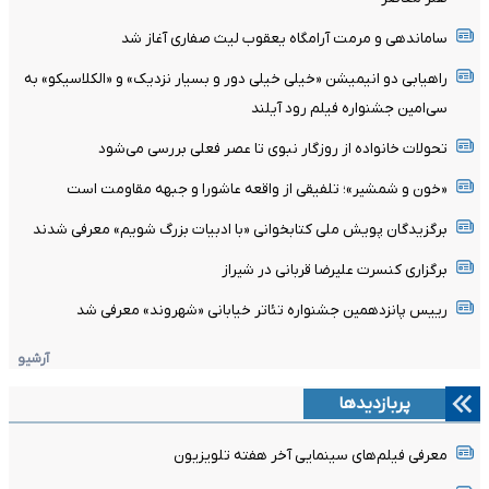
ساماندهی و مرمت آرامگاه یعقوب لیث صفاری آغاز شد
راهیابی دو انیمیشن «خیلی خیلی دور و بسیار نزدیک» و «الکلاسیکو» به
سی‌امین جشنواره فیلم رود آیلند
تحولات خانواده از روزگار نبوی تا عصر فعلی بررسی می‌شود
«خون و شمشیر»؛ تلفیقی از واقعه عاشورا و جبهه مقاومت است
برگزیدگان پویش ملی کتابخوانی «با ادبیات بزرگ شویم» معرفی شدند
برگزاری کنسرت علیرضا قربانی در شیراز
رییس پانزدهمین جشنواره تئاتر خیابانی «شهروند» معرفی شد
آرشیو
پربازدیدها
معرفی فیلم‌های سینمایی آخر هفته تلویزیون