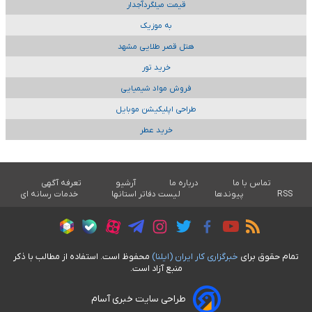
قیمت میلگردآجدار
به موزیک
هتل قصر طلایی مشهد
خرید تور
فروش مواد شیمیایی
طراحی اپلیکیشن موبایل
خرید عطر
تماس با ما
درباره ما
آرشیو
تعرفه آگهی
RSS
پیوندها
لیست دفاتر استانها
خدمات رسانه ای
تمام حقوق برای
خبرگزاری کار ايران (ايلنا)
محفوظ است. استفاده از مطالب با ذکر
منبع آزاد است.
طراحی سایت خبری آسام