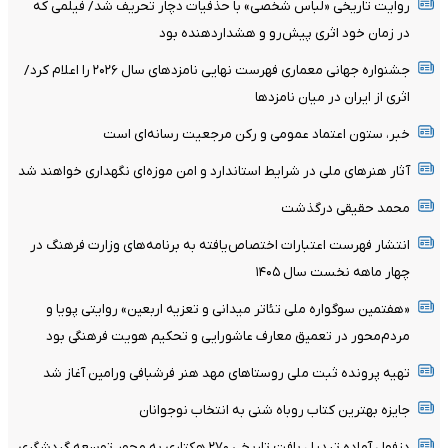
روایت تاریخی «لباس شخصی» با حذفیات دچار تحریف شد/ فیلمی که
در زمان خود اثری پیش‌رو و هشداردهنده بود
جشنواره جهانی معماری فهرست نهایی نامزدهای سال ۲۰۲۶ را اعلام کرد/
اثری از ایران در میان نامزدها
خبر، ستون اعتماد عمومی و رکن مرجعیت رسانه‌ای است
آثار هنرهای ملی در شرایط استاندارد و امن موزه‌ای نگهداری خواهند شد
محمد حقیقی درگذشت
انتشار فهرست اعتبارات اختصاص‌یافته به برنامه‌های وزارت فرهنگ در
چهار ماهه نخست سال ۱۴۰۵
«هفتمین سوگواره ملی تئاتر میدانی و تعزیه اربعین» روایتی پویا و
مردم‌محور در تعمیق معارف عاشورایی و تحکیم هویت فرهنگی بود
تهیه پرونده ثبت ملی روستاهای مهد هنر فرشبافی ورامین آغاز شد
جایزه بهترین کتاب روباه شنی به انتخاب نوجوانان
دزفول آماده تبدیل بافت تاریخی ۲۷۰ هکتاری به محور توسعه گردشگری