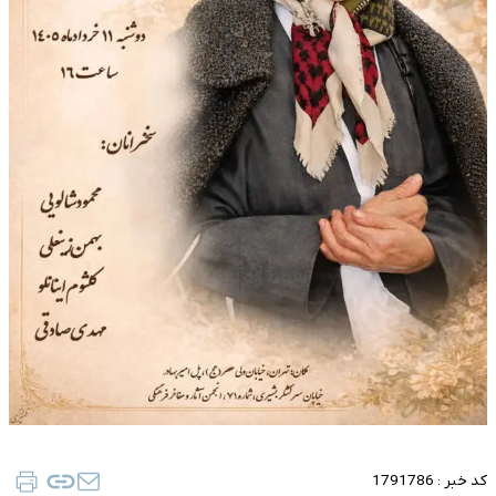
کد خبر :
1791786