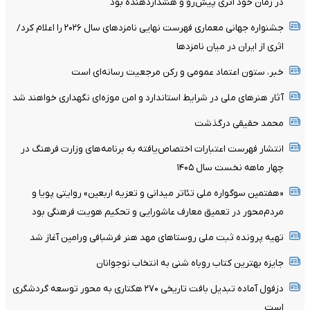
در زمان خود اثری پیش‌رو و هشداردهنده بود
جشنواره جهانی معماری فهرست نهایی نامزدهای سال ۲۰۲۶ را اعلام کرد/
اثری از ایران در میان نامزدها
خبر، ستون اعتماد عمومی و رکن مرجعیت رسانه‌ای است
آثار هنرهای ملی در شرایط استاندارد و امن موزه‌ای نگهداری خواهند شد
محمد حقیقی درگذشت
انتشار فهرست اعتبارات اختصاص‌یافته به برنامه‌های وزارت فرهنگ در
چهار ماهه نخست سال ۱۴۰۵
«هفتمین سوگواره ملی تئاتر میدانی و تعزیه اربعین» روایتی پویا و
مردم‌محور در تعمیق معارف عاشورایی و تحکیم هویت فرهنگی بود
تهیه پرونده ثبت ملی روستاهای مهد هنر فرشبافی ورامین آغاز شد
جایزه بهترین کتاب روباه شنی به انتخاب نوجوانان
دزفول آماده تبدیل بافت تاریخی ۲۷۰ هکتاری به محور توسعه گردشگری
است