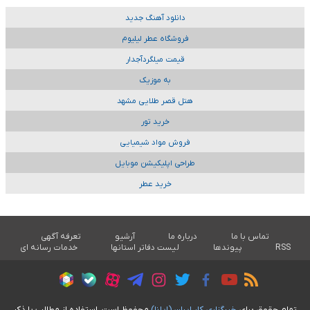
دانلود آهنگ جدید
فروشگاه عطر لیلیوم
قیمت میلگردآجدار
به موزیک
هتل قصر طلایی مشهد
خرید تور
فروش مواد شیمیایی
طراحی اپلیکیشن موبایل
خرید عطر
تماس با ما
درباره ما
آرشیو
تعرفه آگهی
RSS
پیوندها
لیست دفاتر استانها
خدمات رسانه ای
تمام حقوق برای
خبرگزاری کار ايران (ايلنا)
محفوظ است. استفاده از مطالب با ذکر