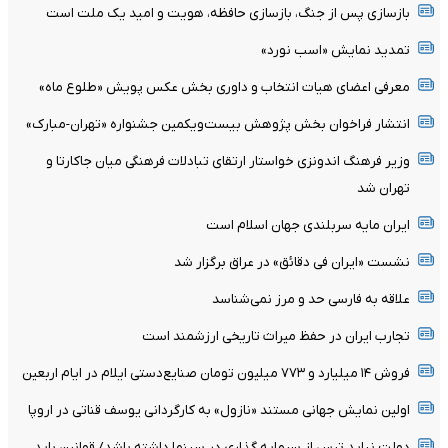
بازسازی پس از جنگ، بازسازی حافظه، هویت و امید یک ملت است
تمدید نمایش «اسب نورد»
معرفی اعضای هیات انتخاب و داوری بخش عکس پویش «طلوع ماه»
انتشار فراخوان بخش پژوهش بیست‌ویکمین جشنواره «تهران-مبارک»
وزیر فرهنگ اندونزی خواستار ارتقای تبادلات فرهنگی میان جاکارتا و
تهران شد
ایران مایه سربلندی جهان اسلام است
نشست «ایران فی دقائق» در عراق برگزار شد
علاقه به فارسی حد و مرز نمی‌شناسد
تجارب ایران در حفظ میراث تاریخی ارزشمند است
فروش ۱۴ میلیارد و ۷۷۳ میلیون تومان صنایع‌دستی ایلام در ایام اربعین
اولین نمایش جهانی مستند «نازول» به کارگردانی یوسف قناتی در اروپا
دولت نباید ترس از سرمایه گذاری در سینما داشته باشد/ قوانین باید