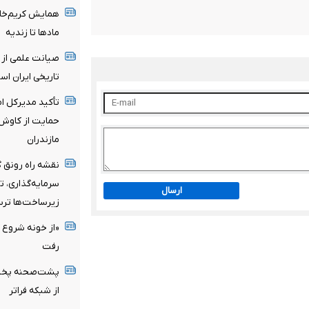
همایش کریم‌خان 
مادها تا زندیه
صیانت علمی از م
تاریخی ایران ا
تأکید مدیرکل ام
حمایت از کاوش‌
مازندران
نقشه راه رونق 
سرمایه‌گذاری، ت
ارسال
زیرساخت‌ها تر
«از خونه شروع ک
رفت
از شبکه فراتر