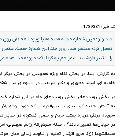
کد خبر :
1789381
صد ونودمین شماره مجله «خیمه» با ویژه نامه «آن روی دی
تحمل کرد» منتشر شد. روی جلد این شماره خیمه، عکس ویژ
را با تیتر «نوشتند: شمر هم به کربلا آمده بود» مشاهده می
به گزارش ایلنا، در بخش نگاه ویژه همچنین در بخش دیگر ای
خامنه ای، استاد مطهری و دکتر شریعتی در تاسوعای سال ۱۳۵۵ را می‌خوانید.
در بخش رویدادهادر بخش رویدادهای ماه در این شماره خیمه،
به آستان هدیه کرد، بنری در بین‌الحرمین که مورد توجه زائران
شهید»، درنگی درباره بعثت مردم و حضور گسترده در خیابان‌ها
در خیابان‌ها تغییر دادند؟ ، حمله متجاوزانه رژیم صهیونی-آم
سیدالشهدا (ع)، قاری اثرگذار تعلیم و تلاوت، زندگی مداح خوش