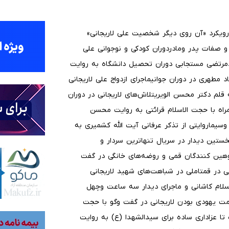
رویکرد «آن روی دیگر شخصیت علی لاریجانی»
 و صفات پدر ومادردوران کودکی و نوجوانی علی
یدمرتضی مستجابی دوران تحصیل دانشگاه به روایت
د مطهری در دوران جوانیماجرای ازدواج علی لاریجانی
ه قلم دکتر محسن الویریتلاش‌های لاریجانی در دوران
اه با حجت الاسلام قرائتی به روایت محسن
سیماروایتی از تذکر عرفانی آیت الله کشمیری به
نخستین دیدار در سریال تنهاترین سردار و
توهین کنندگان قمی و روضه‌های خانگی در گفت
ی در قمتاملی در شباهت‌های شهید لاریجانی
سلام کاشانی و ماجرای دیدار سه ساعت وچهل
همت یهودی بودن لاریجانی در گفت وگو با حجت
ا عزاداری ساده برای سیدالشهدا (ع) به روایت