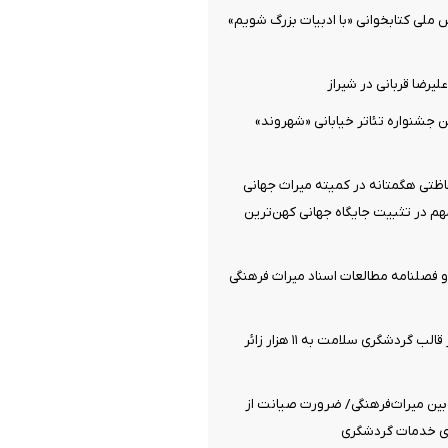
ملی کتابخوانی «با ادبیات بزرگ شویم»
یرضا قربانی در شیراز
 جشنواره تئاتر خیابانی «شهروند»
اظتی هگمتانه در کمیته میراث جهانی
م در تثبیت جایگاه جهانی کهن‌ترین
و فصلنامه مطالعات اسناد میراث فرهنگی
خدمت‌رسانی در قالب گردشگری سلامت به ۱۱ هزار زائر
بین میراث‌فرهنگی/ ضرورت صیانت از
قای خدمات گردشگری