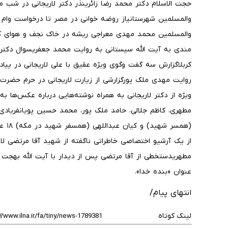
حجت الاسلام دکتر محمد رضا زائرینذر دکتر لاریجانی در شب می
والمسلمین محمد مهدی معراجی ریشه در خاک نجف و هوای کربل
مندی به آیت الله سیستانی به روایت محمد جعفریسوال دکتر ل
کربلاگزارش سه گفت وگوی ویژه عقیق با علی لاریجانی در پیاده
ویژه از دکتر لاریجانی به همراه نوشته‌هایی درباره عکس‌ها
مطهری، کاظم جلالی، حامد ملک پور، محمد حسین پویانفریادی
(همس
از یک آرشیو اختصاصی خاطراتی ناگفته از شهید آقا مرتضی لار
مطهریدستخطی از آقا مرتضی پس از دیدار با آیت الله بهجت گ
عنوان «بنده خدا».
انتهای پیام/
لینک کوتاه