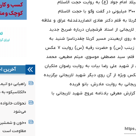
لاد امام جواد (ع) به روایت حجت الاسلام
والمسلمین شهرستانیاز روضه خوانی در مصر تا درخواست وام ۳۰۰ میلیونی در گفت وگو با حجت الاسلام
ا به قلم دکتر هادی انصاریدغدغه عراق و علاقه
اریجانی از استاد فرشچیان درباره ضریح جدید
 روی اربعیندر مسیر کربلا چقدرناسزا شنید به
روایت مهدی ملک پورگزارشی از زیارت لاریجانی در حرم حضرت زینب (س) و حضرت رقیه (س) روایت ۷ عکس
 به قلم: سید مصطفی موسوی، میثم مطیعی، محمد
 از شهید علی رضا بیات به روایت رضوان ملکیان
آخرین اخ
ر شهید) و کیان عبداللهی (همسفر شهید در مکه) ۱۸ عکس ویژه از آن روی دیگر شهید لاریجانی برگزیده
یجانی به روایت مادرش، بانو فریده
راهیابی دو انیم
«الکلاسیکو» به 
زارش معرفی یادنامه عروج شهید لاریجانی با
تحولات خانواده 
می‌شود
«خون و شمشیر»؛ 
مقاومت است