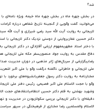
شد؟
در بخش چهره ماه در بخش چهره ماه خیمه، ویژه نامه‌ای با 
می‌خوانید: گفت وگویی از گنجینه تاریخ شفاهی درباره کرامات
لاریجانی به روایت آیت الله سید رضی شیرازی و آیت الله س
دکتر حسین غفاریروایتی از دوستی نزدیک دکتر لاریجانی با استا
با دختر استاد مطهریمفهوم ارزشی آقازادگی در دکتر لاریجانی ب
دفاع مقدس به روایت جواد منصوریسفر مکه علی لاریجانی همر
رضاییگزارشی از سریال‌های ژانر مذهبی در دوران مدیریت صدا و
علی لاریجانی و خاطراتی ناگفته درگفت وگو با علی اکبر اشعری
مختارنامه به روایت دکتر رسول جعفریانشیوه‌های برخورد با 
وگو با حجت الاسلام علی اکبر فصیحی، رئیس دفتر علی لاریجان
وشهید بهشتی به قلم دکتر حسین انتظامیانتقادهای حجت الا
دقیقه‌ای با دکتر لاریجانی بررسی سکولاربودن در مدیریت و ت
الاسلام والمسلمین رضا مختاری از فرهیختگی در سپهر سیاست ت