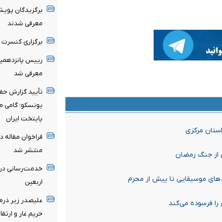
برگزیدگان پویش 
معرفی شدند
برگزاری کنسرت عل
رییس پانزدهمین
معرفی شد
تأیید گزارش حف
یونسکو؛ گامی مه
پایتخت ایران
استان مرکزی
فراخوان مقاله د
منتشر شد
 از جنگ رمضان
ادهای موسیقایی تا پیش از محرم
اربعین
علیصدر زیر ذره‌
را فرسوده می‌کند
حریم غار و ارت