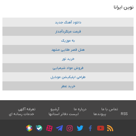
نوین ایرانا
دانلود آهنگ جدید
قیمت میلگردآجدار
به موزیک
هتل قصر طلایی مشهد
خرید تور
فروش مواد شیمیایی
طراحی اپلیکیشن موبایل
خرید عطر
تماس با ما
درباره ما
آرشیو
تعرفه آگهی
RSS
پیوندها
لیست دفاتر استانها
خدمات رسانه ای