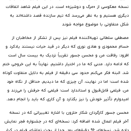
نسخه معکوسی از «مرگ و دوشیزه» است. در این فیلم شاهد اتفاقات
دیگری هستیم و به نظر می‌رسد که تیم سازنده قصد داشته‌اند به
شکل متفاوتی با موضوع مواجه شوند
مصطفی سلطانی تهیه‌کننده فیلم نیز پس از تشکر از مخاطبان از
حسام محمودی و هادی نوری که دیگر در قید حیات نیستند یادکرد و
افزود: رفاقت من و محسن جسور تقریباً نزدیک به بیست سال است
که ادامه دارد. متنی که ما در اختیار داشتیم، نهایتاً به این خروجی ختم
شد. البته فکر می‌کنم حدود سی دقیقه از فیلم به دلایل متفاوت کوتاه
شده است؛ اما در نهایت، آن چیزی که ما دیدیم، حداقل از نگاه خود
من، فیلمی قابل‌قبول و استاندارد است؛ فیلمی که حرفش را می‌زند و
امیدوارم تأثیر خودش را نیز بگذارد و آن کاری که باید را انجام دهد.
محسن جسور کارگردان شکار حلزون با اشاره تغییراتی که در نسخه
آخر فیلم اعمال شده اضافه کرد: نسخه‌ای که در جشنواره فجر نمایش
داده شد، نسخه‌ای ۹۶ دقیقه‌ای بود. جدا از بحث تماشای فیلم در کنار