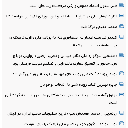
خبر، ستون اعتماد عمومی و رکن مرجعیت رسانه‌ای است
آثار هنرهای ملی در شرایط استاندارد و امن موزه‌ای نگهداری خواهند شد
محمد حقیقی درگذشت
انتشار فهرست اعتبارات اختصاص‌یافته به برنامه‌های وزارت فرهنگ در
چهار ماهه نخست سال ۱۴۰۵
«هفتمین سوگواره ملی تئاتر میدانی و تعزیه اربعین» روایتی پویا و
مردم‌محور در تعمیق معارف عاشورایی و تحکیم هویت فرهنگی بود
تهیه پرونده ثبت ملی روستاهای مهد هنر فرشبافی ورامین آغاز شد
جایزه بهترین کتاب روباه شنی به انتخاب نوجوانان
دزفول آماده تبدیل بافت تاریخی ۲۷۰ هکتاری به محور توسعه گردشگری
است
رونمایی از پوستر همایش ملی «تاریخ مطبوعات محلی ایران» در گیلان
یونسکو گفت‌وگوی جهانی تامین مالی فرهنگ را برای تقویت