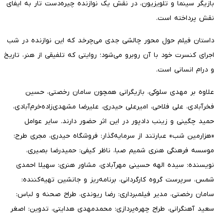
بازیگر سینما و تلویزیون، در نقش یک نوازنده چیره‌دست تار به ایفای
نقش پرداخته است.
داستان فیلم حول محور چالشی جدی می‌چرخد که این نوازنده در شب
اجرای کنسرت خود با آن روبرو می‌شود؛ روایتی که تلفیقی از هنر، تاریخ
و درام انسانی است.
علاوه بر مهدی سلوکی، بازیگرانی همچون سامان رخصتی، حسین
فخرآبادی، علی فلاحی، امیرعلی حیدری، علیرضا مشهدی‌زاده‌خرم‌آبادی،
حمید چگینی و زینب دادپور در این اثر حضور دارند. سایر عوامل
«هزارمین شب» عبارتند از سرمایه‌گذار: فروشگاه حیدری، مجری طرح:
موسسه فرهنگی هنری شمیم صبا، ناظر کیفی: حمیدرضا بصیری،
نویسنده: سیده الهه حسینی مهرآبادی، مشاور هنری: سهیلا احمدی
شمس، سرپرست گروه کارگردانی، برنامه‌ریز و جانشین تهیه‌کننده:
سامان رخصتی، مدیر فیلمبرداری: رضا ریوندی، طراح صحنه و لباس:
سعید آهنگرانی، طراح چهره‌پردازی: محمدمهدی هدایتی، تدوین: اصغر