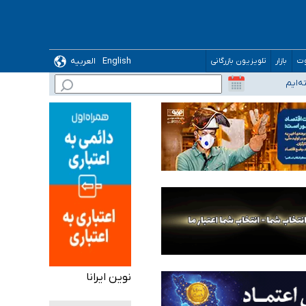
English
العربیه
وت
بازار
تلویزیون بازرگانی
نوین ایرانا