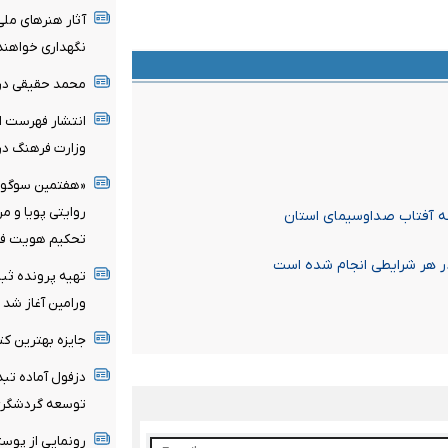
آثار هنرهای ملی
نگهداری خواهند
محمد حقیقی د
انتشار فهرست اع
وزارت فرهنگ در 
«هفتمین سوگواره
روایتی پویا و م
که آفتاب صداوسیمای استان
تحکیم هویت فر
 در هر شرایطی انجام شده است
تهیه پرونده ثب
ورامین آغاز شد
جایزه بهترین کت
توسعه گردشگر
رونمایی از پوس