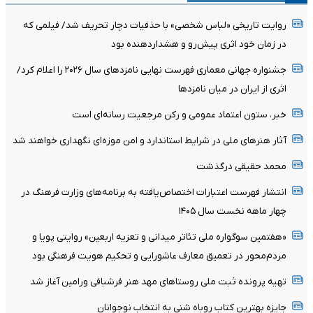
روایت تاریخی «لباس شخصی» با حذفیات دچار تحریف شد/ فیلمی که
در زمان خود اثری پیش‌رو و هشداردهنده بود
جشنواره جهانی معماری فهرست نهایی نامزدهای سال ۲۰۲۶ را اعلام کرد/
اثری از ایران در میان نامزدها
خبر، ستون اعتماد عمومی و رکن مرجعیت رسانه‌ای است
آثار هنرهای ملی در شرایط استاندارد و امن موزه‌ای نگهداری خواهند شد
محمد حقیقی درگذشت
انتشار فهرست اعتبارات اختصاص‌یافته به برنامه‌های وزارت فرهنگ در
چهار ماهه نخست سال ۱۴۰۵
«هفتمین سوگواره ملی تئاتر میدانی و تعزیه اربعین» روایتی پویا و
مردم‌محور در تعمیق معارف عاشورایی و تحکیم هویت فرهنگی بود
تهیه پرونده ثبت ملی روستاهای مهد هنر فرشبافی ورامین آغاز شد
جایزه بهترین کتاب روباه شنی به انتخاب نوجوانان