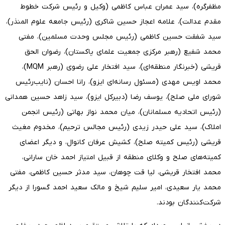
مظفرگره)، سید عمران عباس کاظمی (وکیل و رئیس شرکت خطوط
مقدم عدالت)، علامه اعجاز حسین شاکری (رئیس جامعه علوم المنذر)،
سید شفقت حسین کاظمی (رئیس مجلس وحدت مسلمین)، مفتی
محمد شفیع (رهبر مرکزی جمعیت علمای پاکستان)، رضوان الحق
قریشی (خبرنگار منطقه‌ای)، سید افتخار علی رضوی (رهبر MQM)،
محمد اویس مهدی (مسئول رسانه‌ای ایزو)، رانا احسان (نایب‌رئیس
شورای ملی صلح)، یوسف رضا (دبیرکل ایزو)، سید زاهد حسین همدانی
(رئیس اتحادیه مسلمانان)، میان محمد نواز بهاتی (رئیس انجمن
املاک)، سید علی حیدر زیدی (رئیس مجالس ترحیم)، مخدوم مغیث
قریشی (رئیس کمیته صلح)، کشیش عرفان کانوال، و دیگر اعضای
کمیته‌های صلح و وکلای منطقه از قبیل امتیاز احمد خان سارانی،
محمد افتخار قریشی، لیا قت چوهان، سید مدثر حسین کاظمی، مفتی
محمد یار سعیدی، امیر سلیم شیخ و مالک سعید احمد گسورا از دیگر
شرکت‌کنندگان بودند.