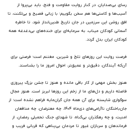
رسای بی‌صدایان. در کنار روایت مقاومت و فتح، باید بی‌پروا از
آسیب‌ها و کاستی‌ها هم سخن بگوییم؛ با زبانی فصیح و بی‌لکنت، تا
افق روشن این سرزمین در جان تاریخ طنین‌انداز شود، تا خاطره
آسمانی کودکان میناب، به سرمایه‌ای برای خنده‌های بی‌دغدغه همه
کودکان ایران بدل گردد.
فرصت روایت این روزهای تلخ و شیرین، مغتنم است؛ فرصتی برای
آن‌که آیندگان، دقیق‌تر و عمیق‌تر، احوال امروز ما را بشناسند.
هنوز بخش مهمی از کار باقی مانده و هنوز تا جشن بزرگ پیروزی
فاصله داریم و دل‌های ما از زخم این روزها لبریز است. هنوز مجال
سوگواری شایسته برای آن همه جان گران‌مایه فراهم نشده است؛ از
جان‌باختگان ناآرامی‌های دی‌ماه ۱۴۰۴، چه معترضان، چه مدافعان
امنیت، و چه رهگذران بی‌گناه، تا شهدای جنگ تحمیلی رمضان، از
فرماندهان و سربازان غیور تا مردمان بی‌پناهی که قربانی فریب و