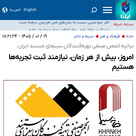
English
العربیه
سیدحسن خمینی عزادار شد
آمار خودکشی نسبت به سال‌های قبل افزایش نیافته است
سرخط خبرها :
دستگیری عامل اصلی حادثه فوت حمیدرضا رجب‌زاده
نباید تفسیرهای سلیقه‌ای از مواضع رسمی کشور ارائه شود
۱۹ / ۰۱ / ۱۴۰۵ - ۱۸:۲۱:۲۴
خانه
فرهنگ و هنر
سینما و تئاتر
«زیرمیزی» برای داوطلبان پزشکی سراب است/ دریافت‌های غیرمتعارف در شأن پزشکی
بیانیه انجمن صنفی تهیه‌کنندگان سینمای مستند ایران:
و کشورمان نیست/ نظام سلامت جلوی این رویه را بگیرد
امروز، بیش از هر زمان، نیازمند ثبت تجربه‌ها
هستیم