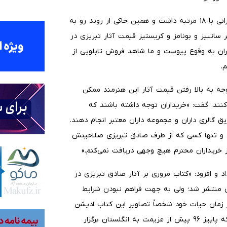
به گفته فلاح، اثر تبریزی بالاترین میزان بید را در بین آثار ایرانی با ۱۸ مرتبه داشت و همین حاکی از روند رو به
ر ساتبیز و بونامز و کریستیز قیمت آثار تبریزی در
ران به وقوع پیوست و ما شاهد فروش تابلویی از
.
توجه به بالا رفتن قیمت آثار این هنرمند ممکن
نند، گفت: «خریداران توجه داشته باشند که
ق گالری داران و مجموعه داران معتبر انجام دهند.
د و تنها کسی که از طرف صادق تبریزی صلاحیتش
از خریداران محترم هیچ وجهی دریافت نمی‌کنم.»
داد و افزود: «کتاب مروری بر آثار صادق تبریزی در
زی منتشر شد؛ ولی به جهت فراهم نبودن شرایط
در زمان حیات خود شخصاً تصاویر این کتاب ادیشن
دار را انتخاب و آن‌ها را امضا کردند. حتی در نشست خبری‌ای که پاییز ۹۶ پیش از عزیمت به انگلستان برگزار