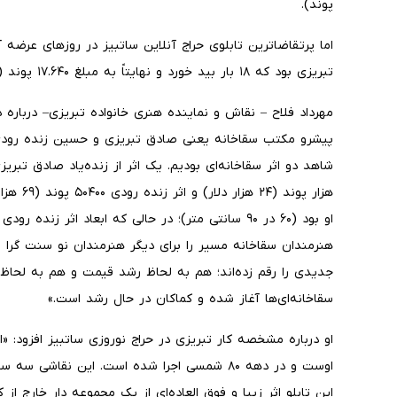
پوند).
اما پرتقاضا‌ترین تابلوی حراج آنلاین ساتبیز در روزهای عرضه آ
تبریزی بود که ۱۸ بار بید خورد و نهایتاً به مبلغ ۱۷.۶۴۰ پوند (۲۴ هزار دلار) فروخته شد.
مهرداد فلاح – نقاش و نماینده هنری خانواده تبریزی– دربا
پیشرو مکتب سقاخانه یعنی صادق تبریزی و حسین زنده رودی د
هزار پوند
هنرمندان سقاخانه مسیر را برای دیگر هنرمندان نو سنت گرا با
جدیدی را رقم زده‌اند؛ هم به لحاظ رشد قیمت و هم به لحاظ 
سقاخانه‌ای‌ها آغاز شده و کماکان در حال رشد است.»
او درباره مشخصه کار تبریزی در حراج نوروزی ساتبیز افزود: «
اوست و در دهه ۸۰ شمسی اجرا شده است. این نقاش
این تابلو اثر زیبا و فوق العاده‌ای از یک مجموعه دار خارج از ک