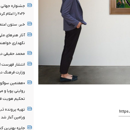
جشنواره جهانی 
۲۰۲۶ را اعلام کرد/ اثری از ایران در میان نامزدها
خبر، ستون اعتم
آثار هنرهای ملی
نگهداری خواهند
محمد حقیقی د
انتشار فهرست اع
وزارت فرهنگ در 
«هفتمین سوگواره
روایتی پویا و م
تحکیم هویت فر
تهیه پرونده ثب
ورامین آغاز شد
جایزه بهترین کت