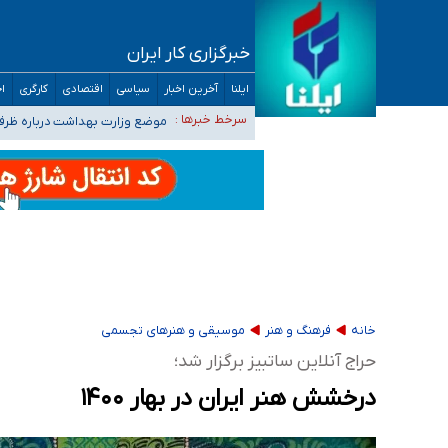
خبرگزاری کار ایران
۴۰ تا ۵۰ روز گرمای نسبی در پیش داریم/ دمای تهران به ۳۸ درجه می‌رسد
ایلنا
آخرین اخبار
سیاسی
اقتصادی
کارگری
اج
موضع وزارت بهداشت درباره ظرفیت پزشکی کنکور ۱۴۰۵: خواستار اصلاح ظرفیت‌ها
سرخط خبرها :
تعویق آزمون ورودی دکترای تخ
خبرنگاران راویان حقیقت با دغدغه نان، مسکن و
آخرین وضعیت شیوع عفونت‌های تنفسی در کشور/ 
خانه
فرهنگ و هنر
موسیقی و هنرهای تجسمی
حراج آنلاین ساتبیز برگزار شد؛
درخشش هنر ایران در بهار ۱۴۰۰