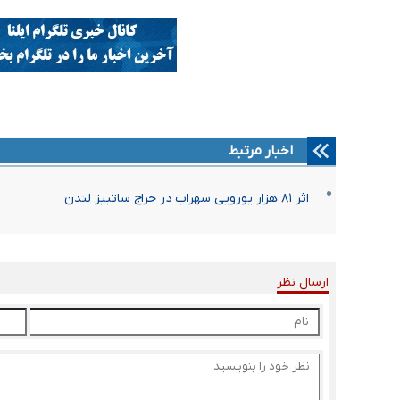
اخبار مرتبط
اثر ۸۱ هزار یورویی سهراب در حراج ساتبیز لندن
ارسال نظر