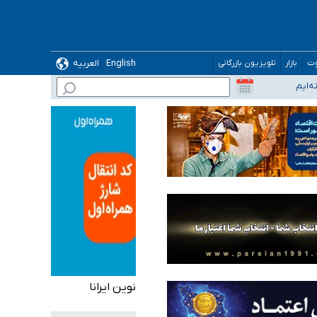
English
العربیه
وت
بازار
تلویزیون بازرگانی
نوین ایرانا