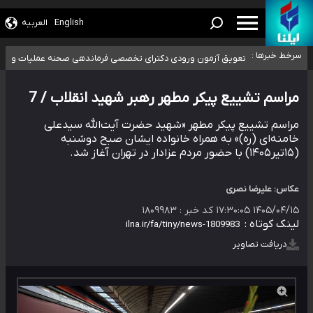
English
العربیه
ضرورت آموزش حریم خصوصی در فضای آنلاین در مدارس/ هزینه‌های سنگین
سرخط خبرها :
اجتماعی انتشار تصاویر خصوصی برای قربانیان/ سوءاستفاده مجرمان از ترس
افزایش تعداد مراکز همسان‌گزینی به ۲۳۰ مرکز/ بررسی صلاحیت و
۴۰ تا ۵۰ روز گرمای نسبی در پیش داریم/ دمای تهران به ۳۸ درجه می‌رسد
رسوایی
نظارت‌ها به سازمان تبلیغات واگذار شده است
موضع وزارت بهداشت درباره ظرفیت پزشکی کنکور ۱۴۰۵: خواستار اصلاح ظرفیت‌ها
مراسم تشییع پیکر مطهر رهبر شهید انقلاب / 7
هستیم، اما هنوز پاسخ مشخصی نگرفته‌ایم
تعویق آزمون ورودی دکترای تخصصی فرماندهی صحنه عملیات و دکترای
مراسم تشییع پیکر مطهر «شهید حضرت آیت‌الله سیدعلی
تخصصی جغرافیای نظامی دافوس آجا
خامنه‌ای (ره)» به همراه خانواده ایشان صبح دوشنبه
(۱۵تیر۱۴۰۵) با حضور مردم عزادار در تهران آغاز شد.
عکاس: علیرضا نصری
۱۴۰۵/۰۴/۱۵ ۱۷:۳۰:۰۵
کد خبر :
۱۸۰۹۹۸۳
لینک کوتاه :
دریافت تصاویر