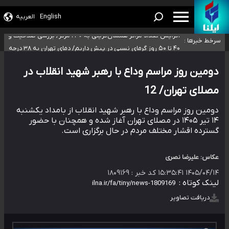
ضرورت آموزش حریم خصوصی در فضای آنلاین در مدارس/ هزینه‌های سنگین
English
العربیه
اجتماعی انتشار تصاویر خصوصی برای قربانیان/ سوءاستفاده مجرمان از ترس
افزایش تعداد مراکز همسان‌گزینی به ۲۳۰ مرکز/ بررسی صلاحیت و نظارت‌ها به
سرخط خبرها :
رسوایی
سازمان تبلیغات واگذار شده است
۴۰ تا ۵۰ روز گرمای نسبی در پیش داریم/ دمای تهران به ۳۸ درجه
می‌رسد
موضع وزارت بهداشت درباره ظرفیت پزشکی کنکور ۱۴۰۵: خواستار اصلاح ظرفیت‌ها
هستیم، اما هنوز پاسخ مشخصی نگرفته‌ایم
تعویق آزمون ورودی دکترای تخصصی فرماندهی صحنه عملیات و دکترای
دومین روز مراسم وداع با رهبر شهید انقلاب در
تخصصی جغرافیای نظامی دافوس آجا
مصلای تهران/ 12
دومین روز مراسم وداع با رهبر شهید انقلاب از بامداد یکشنبه
۱۴ تیر ۱۴۰۵ در مصلای تهران آغاز شده و همچنان با حضور
گسترده اقشار مختلف مردم در حال برگزاری است.
عکاس: علیرضا نصری
۱۴۰۵/۰۴/۱۴ ۱۵:۳۵:۴۱
کد خبر :
۱۸۰۹۱۶۹
لینک کوتاه :
دریافت تصاویر