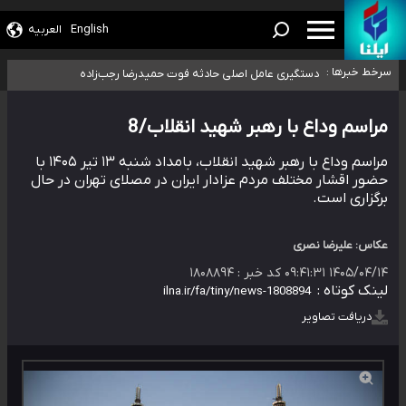
سیدحسن خمینی عزادار شد
English
العربیه
آمار خودکشی نسبت به سال‌های قبل افزایش نیافته است
دستگیری عامل اصلی حادثه فوت حمیدرضا رجب‌زاده
سرخط خبرها :
نباید تفسیرهای سلیقه‌ای از مواضع رسمی کشور ارائه شود
«زیرمیزی» برای داوطلبان پزشکی سراب است/ دریافت‌های غیرمتعارف در شأن
مراسم وداع با رهبر شهید انقلاب/8
پزشکی و کشورمان نیست/ نظام سلامت جلوی این رویه را بگیرد
مراسم وداع با رهبر شهید انقلاب، بامداد شنبه ۱۳ تیر ۱۴۰۵ با
حضور اقشار مختلف مردم عزادار ایران در مصلای تهران در حال
برگزاری است.
عکاس: علیرضا نصری
۱۴۰۵/۰۴/۱۴ ۰۹:۴۱:۳۱
کد خبر :
۱۸۰۸۸۹۴
لینک کوتاه :
دریافت تصاویر