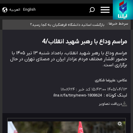
ثبت‌نام بخش عمده دانش‌آموزان مدارس ایرانی امارات در کشور/ درباره محصلان
English
العربیه
هشدار درباره مصرف و دسترسی آسان به ماده مخدر ناس
باقی‌مانده در دبی متناسب با شرایط جدید تصمیم‌گیری می‌شود
سرخط خبرها :
بازگشت اساتید دانشگاه فرهنگیان به کجا رسید؟
۵۵۶ هزار نفر در صف وام ازدواج/ بانک سرمایه با وجود ۲۵۰ متقاضی، تاکنون
هیچ فقره وامی پرداخت نکرده است
کسانی که خواهان ادامه جنگ هستند، برنامه خود را برای اداره کشور ارائه کنند
مراسم وداع با رهبر شهید انقلاب/4
مراسم وداع با رهبر شهید انقلاب، بامداد شنبه ۱۳ تیر ۱۴۰۵ با
حضور اقشار مختلف مردم عزادار ایران در مصلای تهران در حال
برگزاری است.
عکاس: علیرضا شکاری
۱۴۰۵/۰۴/۱۳ ۱۵:۴۳:۰۰
کد خبر :
۱۸۰۸۶۲۴
لینک کوتاه :
دریافت تصاویر