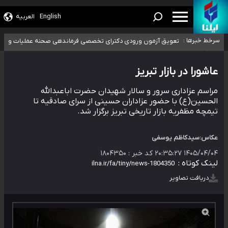
۴۰ تا ۵۰ روز گرمای نسبی در پیش داریم/ دمای تهران به ۳۸ درجه می‌رسد
موضع وزارت بهداشت درباره ظرفیت پزشکی کنکور ۱۴۰۵: خواستار اصلاح ظرفیت‌ها
English
العربیه
هستیم، اما هنوز پاسخ مشخصی نگرفته‌ایم
تعویق آزمون ورودی دکترای تخصصی فرماندهی صحنه عملیات و دکترای
تخصصی جغرافیای نظامی دافوس آجا
خبرنگاران راویان حقیقت با دغدغه نان، مسکن و بیمه
سرخط خبرها :
آخرین وضعیت شیوع عفونت‌های تنفسی در کشور/ خوزستان و کرمان بالاتر از
آستانه هشدار
عاشورا در بازار تبریز
مراسم عزاداری سرور و سالار شهیدان حضرت اباعبدالله
الحسین(ع) با حضور عزاداران حسینی از سرای صادقیه تا
تیمچه مظفریه بازار تاریخی تبریز برگزار شد.
عکاس:سیدکاظم یوسفی
۱۴۰۵/۰۴/۰۴ ۲۰:۳۵:۲۷
کد خبر :
۱۸۰۴۳۵۰
لینک کوتاه :
دریافت تصاویر