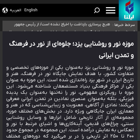
تخصصی جغرافیای نظامی دافوس آجا
خبرنگاران راویان حقیقت با دغدغه نان، مسکن و بیمه
English
العربیه
آخرین وضعیت شیوع عفونت‌های تنفسی در کشور/ خوزستان و کرمان بالاتر از
آستانه هشدار
هیچ پرستاری بازداشت یا اخراج نشده است/ از رئیس جمهور
سرخط خبرها :
خواستیم ورود کند
ثبت‌نام بخش عمده دانش‌آموزان مدارس ایرانی امارات در کشور/
درباره محصلان باقی‌مانده در دبی متناسب با شرایط جدید
موزه نور و روشنایی یزد؛ جلوه‌ای از نور در فرهنگ
تصمیم‌گیری می‌شود
و تمدن ایرانی
موزه نور و روشنایی یزد به‌عنوان یکی از موزه‌های تخصصی و
متفاوت کشور، با هدف نمایش جایگاه نور در فرهنگ، هنر و
تاریخ ایران در شهر یزد راه‌اندازی شده است. این موزه به‌ عنوان
یکی از مراکز فرهنگی بنیاد مستضعفان شناخته می‌شود. این
موزه با رویکردی مفهومی، نور را نه‌تنها به‌عنوان یک پدیده
فیزیکی، بلکه به‌عنوان عنصری نمادین در تمدن ایرانی معرفی
می‌کند؛ نمادی از آگاهی، معنویت و زیبایی‌شناسی که در هنر و
معماری ایران جایگاهی ویژه دارد. در بخش‌های مختلف موزه،
مجموعه‌ای از آثار تاریخی شامل ابزارها و وسایل روشنایی
سنتی، چراغ‌های قدیمی، آینه‌کاری‌ها و اشیای مرتبط با نور و
انعکاس به نمایش درآمده است. این مجموعه در مجموع حدود
۲۰۰ تا ۲۵۰ اثر تاریخی را در بر می‌گیرد که دوره‌های مختلف